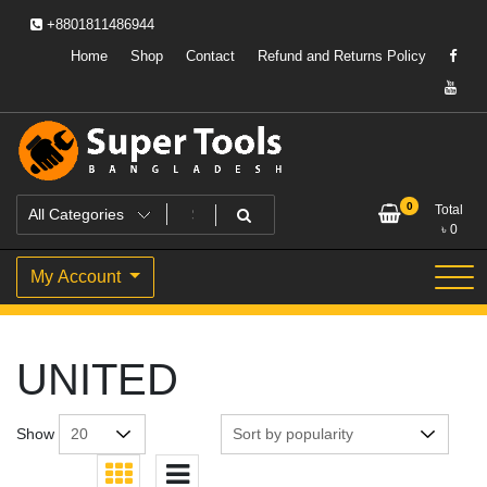
Skip
+8801811486944
to
content
Home
Shop
Contact
Refund and Returns Policy
Powering Professionals. Building Bangladesh.
Super Tools Bangladesh
0
Total
৳
0
My Account
UNITED
Show