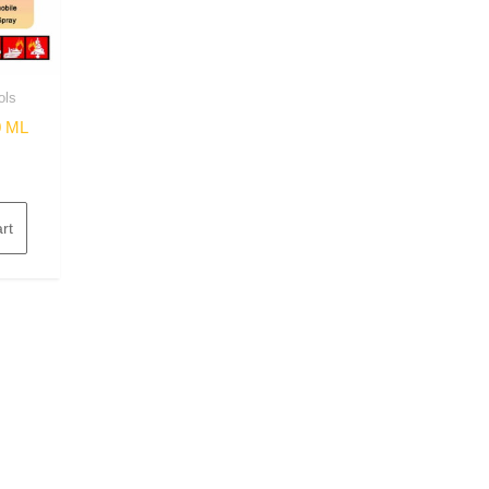
ols
0 ML
rt