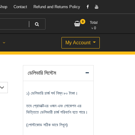
Shop
Contact
Refund and Returns Policy
0
Total
৳
0
My Account
S
ডেলিভারি সিস্টেম
১) ডেলিভারি চার্জ সর্ব নিম্ন ৮০ টাকা।
তবে প্রোডাক্টএর ওজন এবং লোকেশন এর
ভিত্তিতে ডেলিভারী চার্জ পরিবর্তন হতে পারে।
(পোস্টকোড সঠিক ভাবে লিখুন)