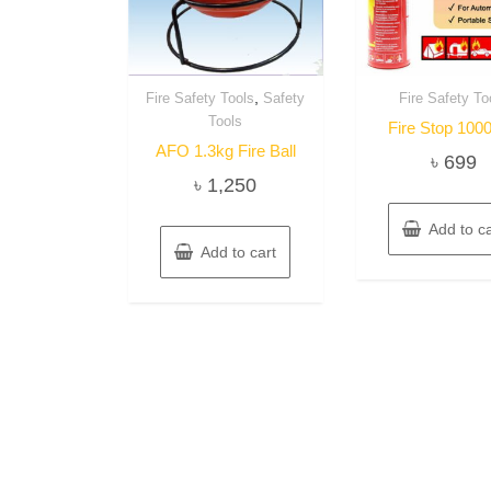
,
Fire Safety Tools
Safety
Fire Safety To
Tools
Fire Stop 100
AFO 1.3kg Fire Ball
৳
699
৳
1,250
Add to ca
Add to cart