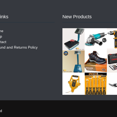
Links
New Products
me
p
tact
und and Returns Policy
ed