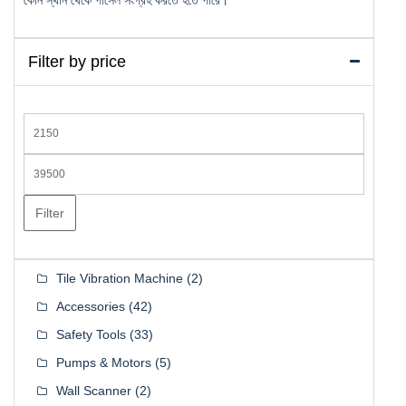
Filter by price
Min
price
Max
price
Filter
Tile Vibration Machine
(2)
Accessories
(42)
Safety Tools
(33)
Pumps & Motors
(5)
Wall Scanner
(2)