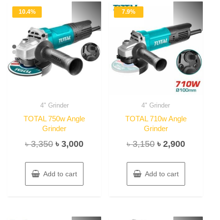
10.4%
7.9%
4" Grinder
4" Grinder
TOTAL 750w Angle
TOTAL 710w Angle
Grinder
Grinder
Original
Current
Original
Current
৳
3,350
৳
3,000
৳
3,150
৳
2,900
price
price
price
price
was:
is:
was:
is:
Add to cart
Add to cart
৳ 3,350.
৳ 3,000.
৳ 3,150.
৳ 2,900.