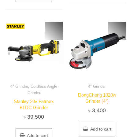
৳ 15,950.
৳ 15,200.
,
4" Grinder
Cordless Angle
4" Grinder
Grinder
DongCheng 1020w
Grinder (4″)
Stanley 20v Fatmax
BLDC Grinder
৳
3,400
৳
39,500
Add to cart
Add to cart