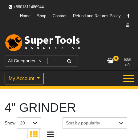
Skip
+8801811486944
to
content
Home
Shop
Contact
Refund and Returns Policy
Powering Professionals. Building Bangladesh.
Super Tools Bangladesh
0
Total
৳
0
My Account
4" GRINDER
Show