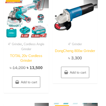
,
4" Grinder
Cordless Angle
4" Grinder
Grinder
DongCheng 800w Grinder
TOTAL 20v Cordless
৳
3,300
Grinder
Original
Current
৳
14,200
৳
13,500
Add to cart
price
price
was:
is:
Add to cart
৳ 14,200.
৳ 13,500.