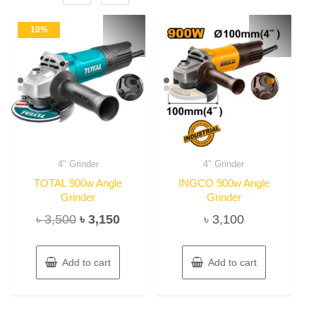
10%
4" Grinder
4" Grinder
TOTAL 900w Angle
INGCO 900w Angle
Grinder
Grinder
Original
Current
৳
3,500
৳
3,150
৳
3,100
price
price
was:
is:
Add to cart
Add to cart
৳ 3,500.
৳ 3,150.