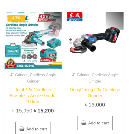
4.7%
,
,
4" Grinder
Cordless Angle
4" Grinder
Cordless Angle
Grinder
Grinder
Total 42v Cordless
DongCheng 20v Cordless
Brushless Angle Grinder
Grinder
100mm
৳
13,000
Original
Current
৳
15,950
৳
15,200
price
price
Add to cart
was:
is:
Add to cart