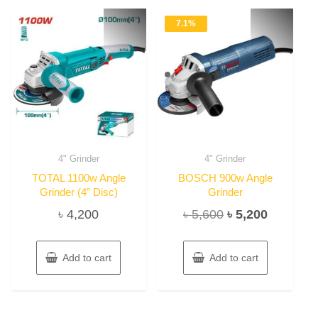
7.1%
4" Grinder
4" Grinder
TOTAL 1100w Angle
BOSCH 900w Angle
Grinder (4″ Disc)
Grinder
Original
Current
৳
4,200
৳
5,600
৳
5,200
price
price
was:
is:
Add to cart
Add to cart
৳ 5,600.
৳ 5,200.