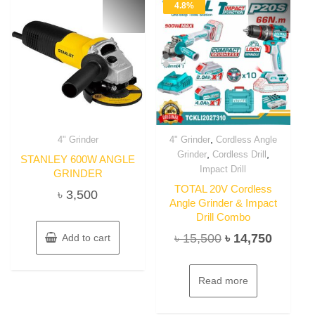
4.8%
,
4" Grinder
4" Grinder
Cordless Angle
,
,
Grinder
Cordless Drill
STANLEY 600W ANGLE
Impact Drill
GRINDER
TOTAL 20V Cordless
৳
3,500
Angle Grinder & Impact
Drill Combo
Original
Current
৳
15,500
৳
14,750
Add to cart
price
price
was:
is:
Read more
৳ 15,500.
৳ 14,75