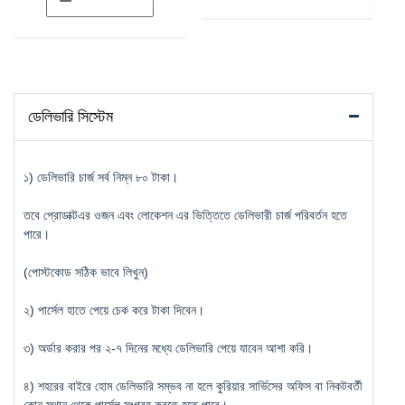
ডেলিভারি সিস্টেম
১) ডেলিভারি চার্জ সর্ব নিম্ন ৮০ টাকা।
তবে প্রোডাক্টএর ওজন এবং লোকেশন এর ভিত্তিতে ডেলিভারী চার্জ পরিবর্তন হতে
পারে।
(পোস্টকোড সঠিক ভাবে লিখুন)
২) পার্সেল হাতে পেয়ে চেক করে টাকা দিবেন।
৩) অর্ডার করার পর ২-৭ দিনের মধ্যে ডেলিভারি পেয়ে যাবেন আশা করি।
৪) শহরের বাইরে হোম ডেলিভারি সম্ভব না হলে কুরিয়ার সার্ভিসের অফিস বা নিকটবর্তী
কোন স্থান থেকে পার্সেল সংগ্রহ করতে হতে পারে।