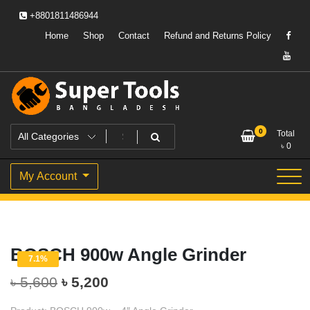
Skip
+8801811486944
to
content
Home
Shop
Contact
Refund and Returns Policy
Powering Professionals. Building Bangladesh.
Super Tools Bangladesh
0
Total
৳
0
My Account
BOSCH 900w Angle Grinder
7.1%
Original
Current
৳
5,600
৳
5,200
price
price