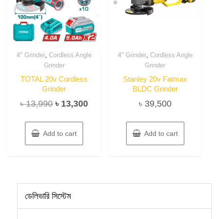
,
,
4" Grinder
Cordless Angle
4" Grinder
Cordless Angle
Grinder
Grinder
TOTAL 20v Cordless
Stanley 20v Fatmax
Grinder
BLDC Grinder
Original
Current
৳
13,990
৳
13,300
৳
39,500
price
price
was:
is:
Add to cart
Add to cart
৳ 13,990.
৳ 13,300.
ডেলিভারি সিস্টেম