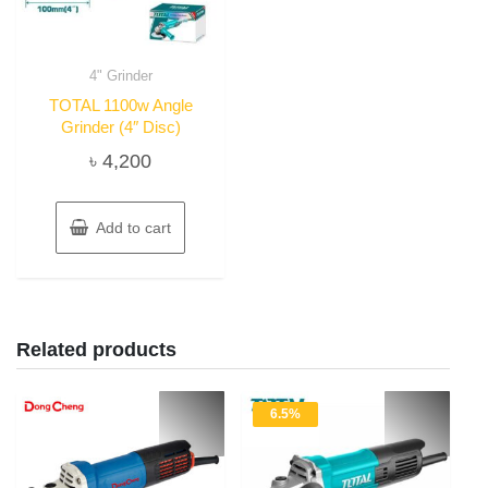
4" Grinder
TOTAL 1100w Angle
Grinder (4″ Disc)
৳
4,200
Add to cart
Related products
6.5%