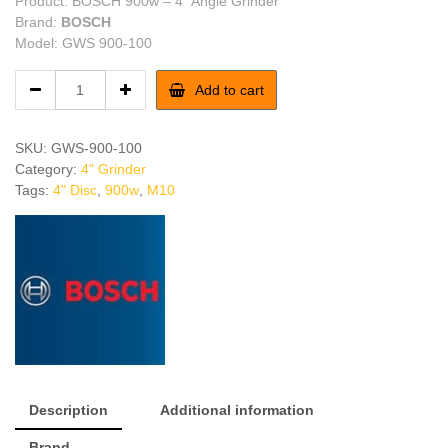
Product: BOSCH 900w – 4″ Angle Grinder
was:
is:
Brand:
BOSCH
Model: GWS 900-100
৳ 5,600.
৳ 5,200.
BOSCH
Add to cart
900w
Angle
Grinder
SKU:
GWS-900-100
quantity
Category:
4" Grinder
Tags:
4" Disc
,
900w
,
M10
Description
Additional information
Brand