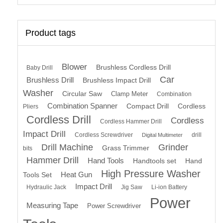
Product tags
Blower
Brushless Cordless Drill
Baby Drill
Car
Brushless Drill
Brushless Impact Drill
Washer
Circular Saw
Clamp Meter
Combination
Combination Spanner
Compact Drill
Cordless
Pliers
Cordless Drill
Cordless
Cordless Hammer Drill
Impact Drill
Cordless Screwdriver
drill
Digital Multimeter
Drill Machine
Grinder
Grass Trimmer
bits
Hammer Drill
Hand Tools
Handtools set
Hand
High Pressure Washer
Heat Gun
Tools Set
Impact Drill
Hydraulic Jack
Jig Saw
Li-ion Battery
Power
Measuring Tape
Power Screwdriver