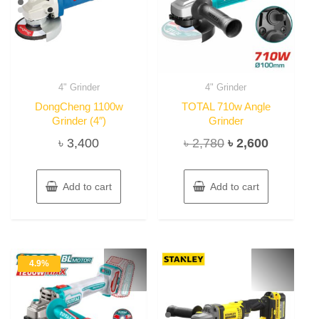
4" Grinder
4" Grinder
DongCheng 1100w
TOTAL 710w Angle
Grinder (4″)
Grinder
Original
Current
৳
3,400
৳
2,780
৳
2,600
price
price
was:
is:
Add to cart
Add to cart
৳ 2,780.
৳ 2,600.
4.9%