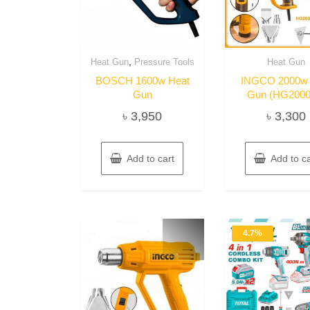
,
Heat Gun
Pressure Tools
Heat Gun
BOSCH 1600w Heat
INGCO 2000w 
Gun
Gun (HG2000
৳
3,950
৳
3,300
Add to cart
Add to ca
4.7%