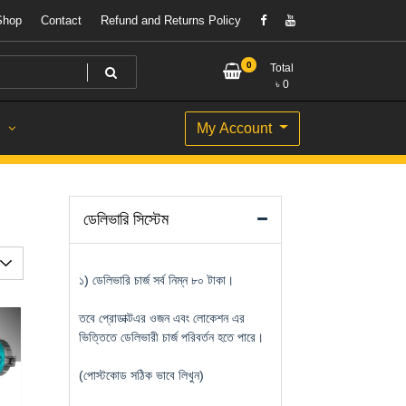
Shop
Contact
Refund and Returns Policy
0
Total
৳
0
My Account
S
ডেলিভারি সিস্টেম
১) ডেলিভারি চার্জ সর্ব নিম্ন ৮০ টাকা।
তবে প্রোডাক্টএর ওজন এবং লোকেশন এর
ভিত্তিতে ডেলিভারী চার্জ পরিবর্তন হতে পারে।
(পোস্টকোড সঠিক ভাবে লিখুন)