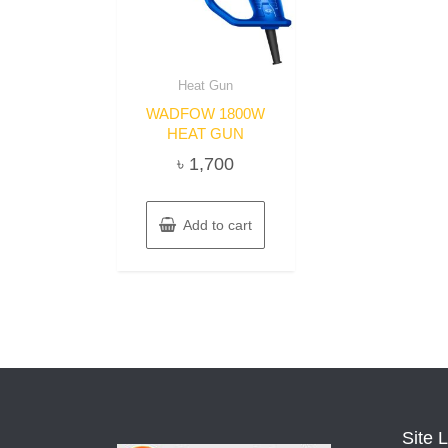
Heat Gun
WADFOW 1800W
HEAT GUN
৳
1,700
Add to cart
Site 