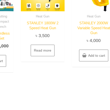
tting
Heat Gun
Heat Gun
Impact
STANLEY 1800W 2
STANLEY 2000W
ench
Speed Heat Gun
Variable Speed Hea
Gun
rdless
৳
3,500
Set
৳
4,000
inal
Current
,000
Read more
e
price
Add to cart
:
is:
rt
,990.
৳ 20,000.