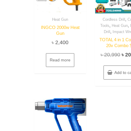
,
Heat Gun
Cordless Drill
Cu
,
,
Tools
Heat Gun
INGCO 2000w Heat
,
Drill
Impact Wr
Gun
TOTAL 4 in 1 Co
৳
2,400
20v Combo 
Orig
৳
20,990
৳
20
Read more
pric
was
Add to ca
৳ 20