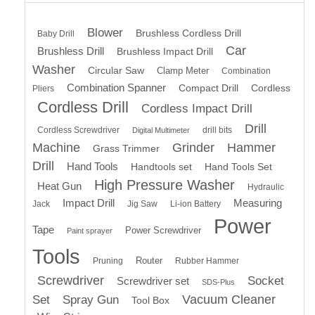
Blower
Brushless Cordless Drill
Baby Drill
Car
Brushless Drill
Brushless Impact Drill
Washer
Circular Saw
Clamp Meter
Combination
Combination Spanner
Compact Drill
Cordless
Pliers
Cordless Drill
Cordless Impact Drill
Drill
Cordless Screwdriver
drill bits
Digital Multimeter
Machine
Grinder
Hammer
Grass Trimmer
Drill
Hand Tools
Handtools set
Hand Tools Set
High Pressure Washer
Heat Gun
Hydraulic
Impact Drill
Measuring
Jack
Jig Saw
Li-ion Battery
Power
Tape
Power Screwdriver
Paint sprayer
Tools
Router
Pruning
Rubber Hammer
Screwdriver
Socket
Screwdriver set
SDS-Plus
Vacuum Cleaner
Set
Spray Gun
Tool Box