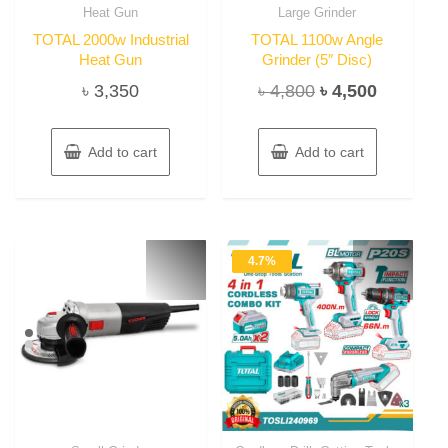
Heat Gun
Large Grinder
TOTAL 2000w Industrial
TOTAL 1100w Angle
Heat Gun
Grinder (5″ Disc)
Original
Current
৳
3,350
৳
4,800
৳
4,500
price
price
was:
is:
Add to cart
Add to cart
৳ 4,800.
৳ 4,500.
4.7%