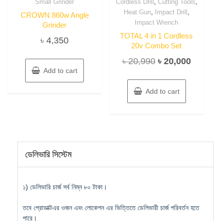
,
,
Small Grinder
Cordless Drill
Cutting Tools
,
,
Heat Gun
Impact Drill
CROWN 860w Angle
Impact Wrench
Grinder
TOTAL 4 in 1 Cordless
৳
4,350
20v Combo Set
Original
Current
৳
20,990
৳
20,000
Add to cart
price
price
was:
is:
Add to cart
৳ 20,990.
৳ 20,00
ডেলিভারি সিস্টেম
১) ডেলিভারি চার্জ সর্ব নিম্ন ৮০ টাকা।
তবে প্রোডাক্টএর ওজন এবং লোকেশন এর ভিত্তিতে ডেলিভারী চার্জ পরিবর্তন হতে
পারে।