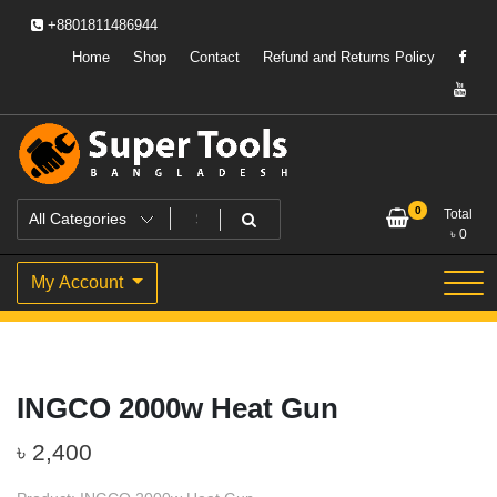
Skip
+8801811486944
to
content
Home
Shop
Contact
Refund and Returns Policy
Powering Professionals. Building Bangladesh.
Super Tools Bangladesh
0
Total
৳
0
My Account
INGCO 2000w Heat Gun
৳
2,400