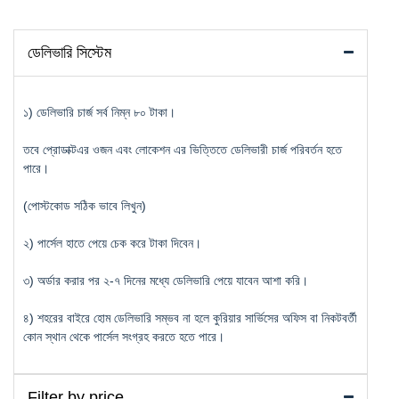
ডেলিভারি সিস্টেম
১) ডেলিভারি চার্জ সর্ব নিম্ন ৮০ টাকা।
তবে প্রোডাক্টএর ওজন এবং লোকেশন এর ভিত্তিতে ডেলিভারী চার্জ পরিবর্তন হতে
পারে।
(পোস্টকোড সঠিক ভাবে লিখুন)
২) পার্সেল হাতে পেয়ে চেক করে টাকা দিবেন।
৩) অর্ডার করার পর ২-৭ দিনের মধ্যে ডেলিভারি পেয়ে যাবেন আশা করি।
৪) শহরের বাইরে হোম ডেলিভারি সম্ভব না হলে কুরিয়ার সার্ভিসের অফিস বা নিকটবর্তী
কোন স্থান থেকে পার্সেল সংগ্রহ করতে হতে পারে।
Filter by price