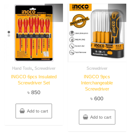
,
Hand Tools
Screwdriver
Screwdriver
INGCO 6pcs Insulated
INGCO 9pcs
Screwdriver Set
Interchangeable
Screwdriver
৳
850
৳
600
Add to cart
Add to cart