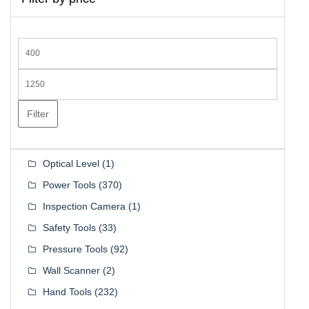
Min
price
Max
price
Filter
Optical Level
(1)
Power Tools
(370)
Inspection Camera
(1)
Safety Tools
(33)
Pressure Tools
(92)
Wall Scanner
(2)
Hand Tools
(232)