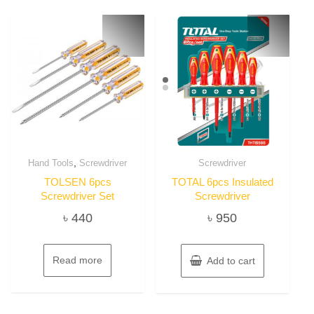
,
Hand Tools
Screwdriver
Screwdriver
TOLSEN 6pcs
TOTAL 6pcs Insulated
Screwdriver Set
Screwdriver
৳
440
৳
950
Read more
Add to cart