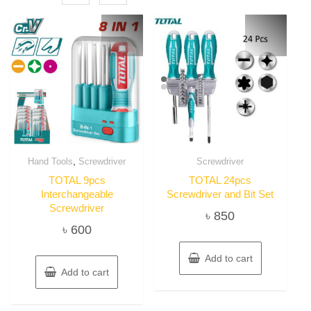
,
Hand Tools
Screwdriver
Screwdriver
TOTAL 9pcs
TOTAL 24pcs
Interchangeable
Screwdriver and Bit Set
Screwdriver
৳
850
৳
600
Add to cart
Add to cart