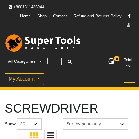
Skip
+8801811486944
to
content
Home
Shop
Contact
Refund and Returns Policy
Powering Professionals. Building Bangladesh.
Super Tools Bangladesh
0
Total
৳
0
My Account
SCREWDRIVER
Show