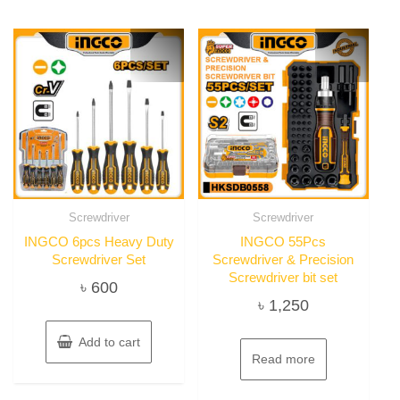
Screwdriver
Screwdriver
INGCO 6pcs Heavy Duty
INGCO 55Pcs
Screwdriver Set
Screwdriver & Precision
Screwdriver bit set
৳
600
৳
1,250
Add to cart
Read more