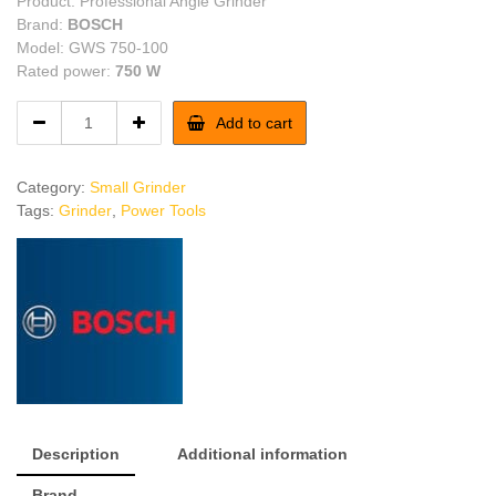
Product: Professional Angle Grinder
Brand:
BOSCH
Model: GWS 750-100
Rated power:
750 W
Bosch
Add to cart
750w
Angle
Grinder
Category:
Small Grinder
quantity
Tags:
Grinder
,
Power Tools
Description
Additional information
Brand