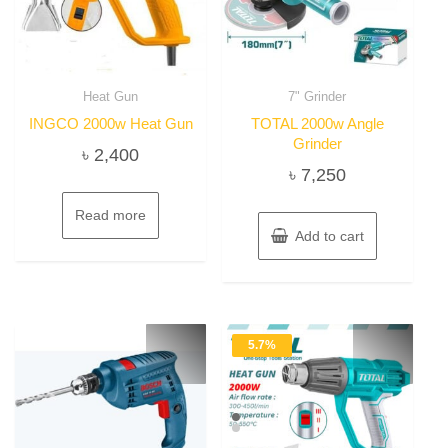
Heat Gun
7" Grinder
INGCO 2000w Heat Gun
TOTAL 2000w Angle
Grinder
৳
2,400
৳
7,250
Read more
Add to cart
5.7%