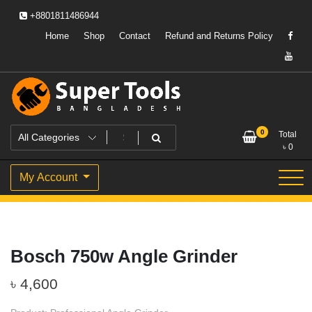
Skip
+8801811486944
to
content
Home
Shop
Contact
Refund and Returns Policy
Powering Professionals. Building Bangladesh.
Super Tools Bangladesh
0
Total
৳
0
My Account
Bosch 750w Angle Grinder
৳
4,600