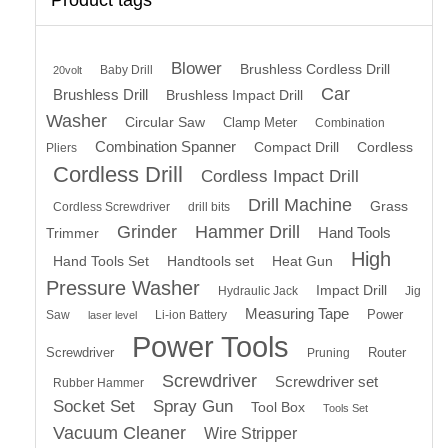
Blower
Brushless Cordless Drill
Baby Drill
20volt
Car
Brushless Drill
Brushless Impact Drill
Washer
Circular Saw
Clamp Meter
Combination
Combination Spanner
Compact Drill
Cordless
Pliers
Cordless Drill
Cordless Impact Drill
Drill Machine
Grass
Cordless Screwdriver
drill bits
Grinder
Hammer Drill
Hand Tools
Trimmer
High
Hand Tools Set
Handtools set
Heat Gun
Pressure Washer
Impact Drill
Hydraulic Jack
Jig
Measuring Tape
Power
Saw
Li-ion Battery
laser level
Power Tools
Screwdriver
Router
Pruning
Screwdriver
Screwdriver set
Rubber Hammer
Socket Set
Spray Gun
Tool Box
Tools Set
Vacuum Cleaner
Wire Stripper