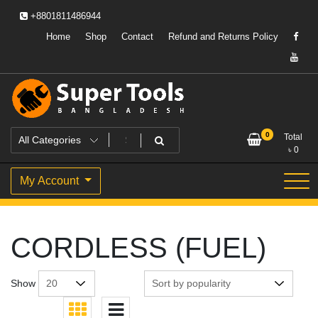
Skip
+8801811486944
to
content
Home
Shop
Contact
Refund and Returns Policy
Powering Professionals. Building Bangladesh.
Super Tools Bangladesh
0
Total
৳
0
My Account
CORDLESS (FUEL)
Show