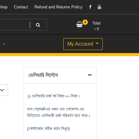
Shop
Contact
Refund and Returns Policy
0
Total
৳
0
My Account
S
ডেলিভারি সিস্টেম
১) ডেলিভারি চার্জ সর্ব নিম্ন ৮০ টাকা।
তবে প্রোডাক্টএর ওজন এবং লোকেশন এর
ভিত্তিতে ডেলিভারী চার্জ পরিবর্তন হতে পারে।
(পোস্টকোড সঠিক ভাবে লিখুন)