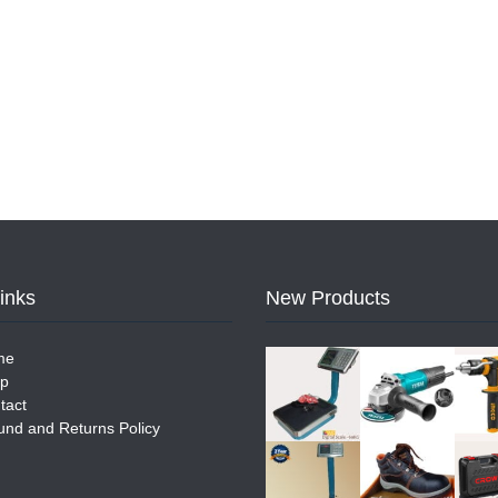
Links
New Products
me
p
tact
und and Returns Policy