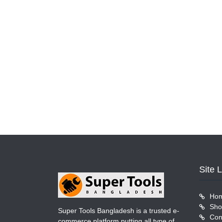
Site 
Ho
Sho
Super Tools Bangladesh is a trusted e-
Con
commerce platform putting all type of