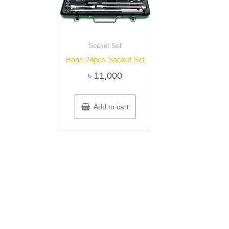
Socket Set
Hans 24pcs Socket Set
৳
11,000
Add to cart