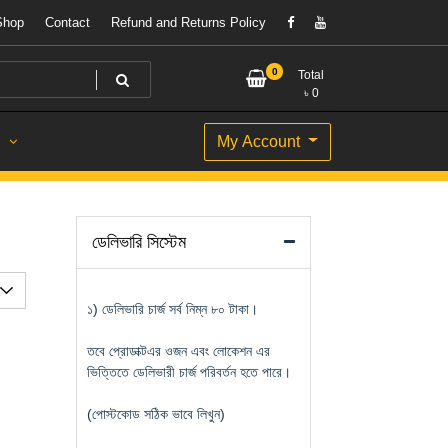
Shop
Contact
Refund and Returns Policy
0
Total
৳
0
My Account
S
ডেলিভারি সিস্টেম
১) ডেলিভারি চার্জ সর্ব নিম্ন ৮০ টাকা।
তবে প্রোডাক্টএর ওজন এবং লোকেশন এর
ভিত্তিতে ডেলিভারী চার্জ পরিবর্তন হতে পারে।
(পোস্টকোড সঠিক ভাবে লিখুন)