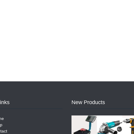
Links
New Products
me
p
tact