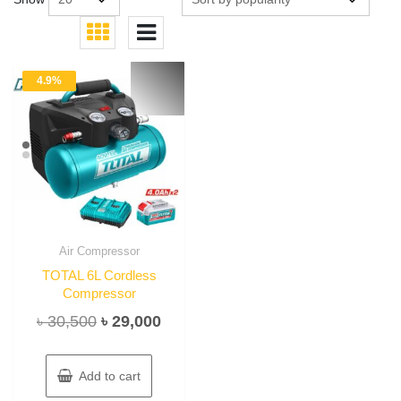
4.9%
Air Compressor
TOTAL 6L Cordless
Compressor
Original
Current
৳
30,500
৳
29,000
price
price
was:
is:
Add to cart
৳ 30,500.
৳ 29,000.