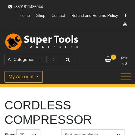
Skip
+8801811486944
to
content
Home
Shop
Contact
Refund and Returns Policy
Powering Professionals. Building Bangladesh.
Super Tools Bangladesh
0
Total
৳
0
My Account
CORDLESS
COMPRESSOR
Show