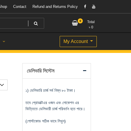
Shop
Contact
Refund and Returns Policy
0
Total
৳
0
My Account
S
ডেলিভারি সিস্টেম
১) ডেলিভারি চার্জ সর্ব নিম্ন ৮০ টাকা।
তবে প্রোডাক্টএর ওজন এবং লোকেশন এর
ভিত্তিতে ডেলিভারী চার্জ পরিবর্তন হতে পারে।
(পোস্টকোড সঠিক ভাবে লিখুন)