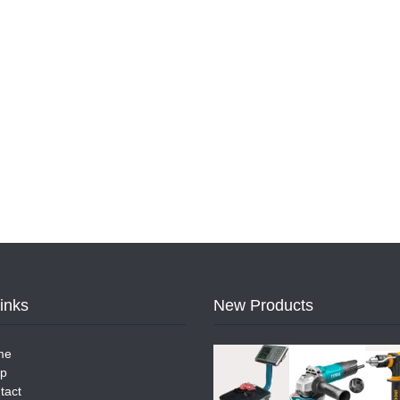
Links
New Products
me
p
tact