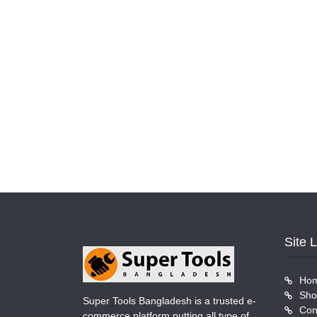
Site 
Ho
Sho
Super Tools Bangladesh is a trusted e-
Con
commerce platform putting all type of