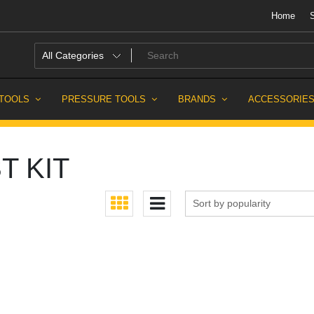
Home
sh
 TOOLS
PRESSURE TOOLS
BRANDS
ACCESSORIE
T KIT