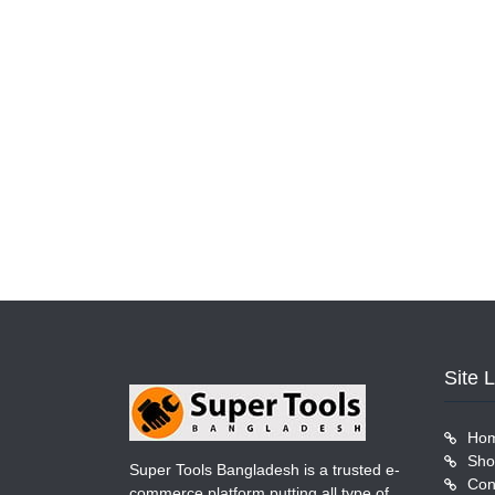
Site 
Ho
Sho
Super Tools Bangladesh is a trusted e-
Con
commerce platform putting all type of