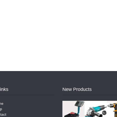
Links
New Products
me
p
tact