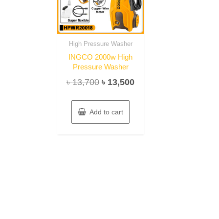
High Pressure Washer
INGCO 2000w High
Pressure Washer
Original
Current
৳
13,700
৳
13,500
price
price
was:
is:
Add to cart
৳ 13,700.
৳ 13,500.