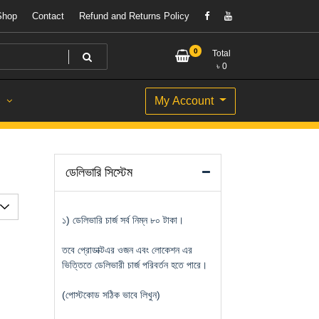
Shop
Contact
Refund and Returns Policy
0
Total
৳
0
My Account
S
ডেলিভারি সিস্টেম
১) ডেলিভারি চার্জ সর্ব নিম্ন ৮০ টাকা।
তবে প্রোডাক্টএর ওজন এবং লোকেশন এর
ভিত্তিতে ডেলিভারী চার্জ পরিবর্তন হতে পারে।
(পোস্টকোড সঠিক ভাবে লিখুন)