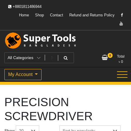
Skip
+8801811486944
to
content
Home
Shop
Contact
Refund and Returns Policy
Powering Professionals. Building Bangladesh.
Super Tools Bangladesh
0
Total
৳
0
My Account
PRECISION
SCREWDRIVER
Show