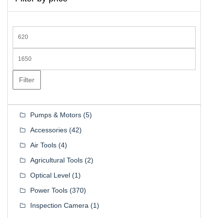
Min
price
Max
price
Filter
Pumps & Motors
(5)
Accessories
(42)
Air Tools
(4)
Agricultural Tools
(2)
Optical Level
(1)
Power Tools
(370)
Inspection Camera
(1)