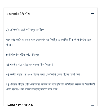
ডেলিভারি সিস্টেম
১) ডেলিভারি চার্জ সর্ব নিম্ন ৮০ টাকা।
তবে প্রোডাক্টএর ওজন এবং লোকেশন এর ভিত্তিতে ডেলিভারী চার্জ পরিবর্তন হতে
পারে।
(পোস্টকোড সঠিক ভাবে লিখুন)
২) পার্সেল হাতে পেয়ে চেক করে টাকা দিবেন।
৩) অর্ডার করার পর ২-৭ দিনের মধ্যে ডেলিভারি পেয়ে যাবেন আশা করি।
৪) শহরের বাইরে হোম ডেলিভারি সম্ভব না হলে কুরিয়ার সার্ভিসের অফিস বা নিকটবর্তী
কোন স্থান থেকে পার্সেল সংগ্রহ করতে হতে পারে।
Filter by price