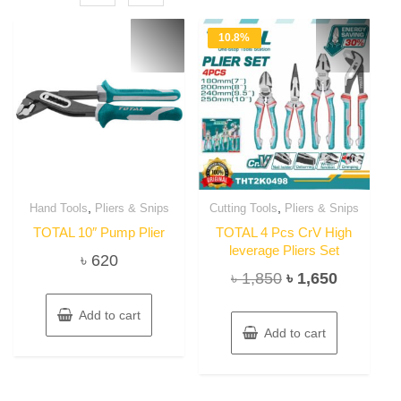
10.8%
,
,
Hand Tools
Pliers & Snips
Cutting Tools
Pliers & Snips
TOTAL 10″ Pump Plier
TOTAL 4 Pcs CrV High
leverage Pliers Set
৳
620
Original
Current
৳
1,850
৳
1,650
price
price
Add to cart
was:
is:
Add to cart
৳ 1,850.
৳ 1,650.