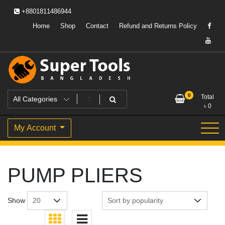
Skip
+8801811486944
to
content
Home
Shop
Contact
Refund and Returns Policy
Powering Professionals. Building Bangladesh.
Super Tools Bangladesh
0
Total
৳
0
My Account
PUMP PLIERS
Show