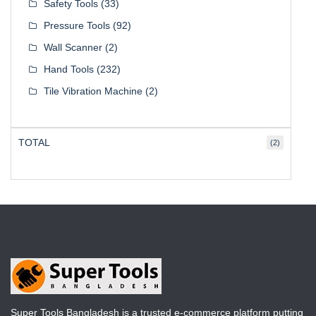
Safety Tools
(33)
Pressure Tools
(92)
Wall Scanner
(2)
Hand Tools
(232)
Tile Vibration Machine
(2)
TOTAL
(2)
Super Tools Bangladesh is a trusted e-commerce platform putting