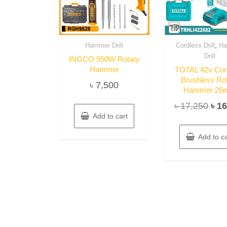
,
Hammer Drill
Cordless Drill
H
Drill
INGCO 950W Rotary
Hammer
TOTAL 42v Cor
Brushless Ro
৳
7,500
Hammer 26
Orig
৳
17,250
৳
16
Add to cart
pric
was
Add to ca
৳ 17