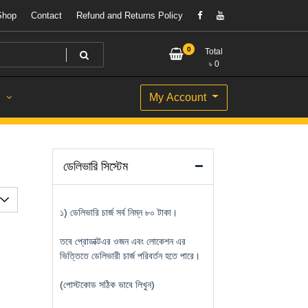
Shop
Contact
Refund and Returns Policy
0
Total
৳
0
My Account
S
ডেলিভারি সিস্টেম
১) ডেলিভারি চার্জ সর্ব নিম্ন ৮০ টাকা।
তবে প্রোডাক্টএর ওজন এবং লোকেশন এর
ভিত্তিতে ডেলিভারী চার্জ পরিবর্তন হতে পারে।
(পোস্টকোড সঠিক ভাবে লিখুন)