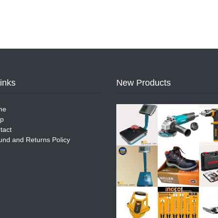
Links
New Products
me
p
tact
und and Returns Policy