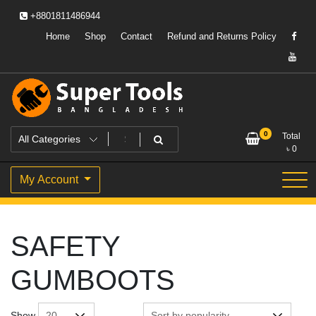
Skip
+8801811486944
to
content
Home
Shop
Contact
Refund and Returns Policy
Powering Professionals. Building Bangladesh.
Super Tools Bangladesh
0
Total
৳
0
My Account
SAFETY
GUMBOOTS
Show