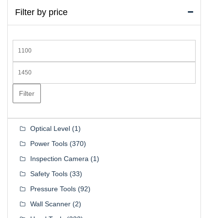
Filter by price
Min
price
Max
price
Filter
Optical Level
(1)
Power Tools
(370)
Inspection Camera
(1)
Safety Tools
(33)
Pressure Tools
(92)
Wall Scanner
(2)