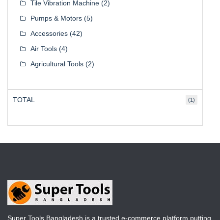
Tile Vibration Machine
(2)
Pumps & Motors
(5)
Accessories
(42)
Air Tools
(4)
Agricultural Tools
(2)
TOTAL
(1)
Super Tools Bangladesh is a trusted e-commerce platform putting