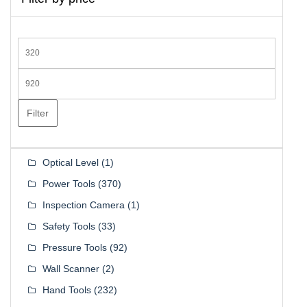
Min
price
Max
price
Filter
Optical Level
(1)
Power Tools
(370)
Inspection Camera
(1)
Safety Tools
(33)
Pressure Tools
(92)
Wall Scanner
(2)
Hand Tools
(232)