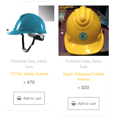
,
,
Protection Gear
Safety
Protection Gear
Safety
Tools
Tools
TOTAL Safety Helmet
Super Safeguard Safety
Helmet
৳
470
৳
320
Add to cart
Add to cart