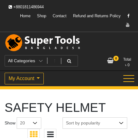
Skip
+8801811486944
to
content
Home
Shop
Contact
Refund and Returns Policy
Powering Professionals. Building Bangladesh.
Super Tools Bangladesh
0
Total
৳
0
My Account
SAFETY HELMET
Show