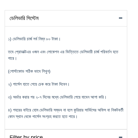
ডেলিভারি সিস্টেম
১) ডেলিভারি চার্জ সর্ব নিম্ন ৮০ টাকা।
তবে প্রোডাক্টএর ওজন এবং লোকেশন এর ভিত্তিতে ডেলিভারী চার্জ পরিবর্তন হতে
পারে।
(পোস্টকোড সঠিক ভাবে লিখুন)
২) পার্সেল হাতে পেয়ে চেক করে টাকা দিবেন।
৩) অর্ডার করার পর ২-৭ দিনের মধ্যে ডেলিভারি পেয়ে যাবেন আশা করি।
৪) শহরের বাইরে হোম ডেলিভারি সম্ভব না হলে কুরিয়ার সার্ভিসের অফিস বা নিকটবর্তী
কোন স্থান থেকে পার্সেল সংগ্রহ করতে হতে পারে।
Filter by price