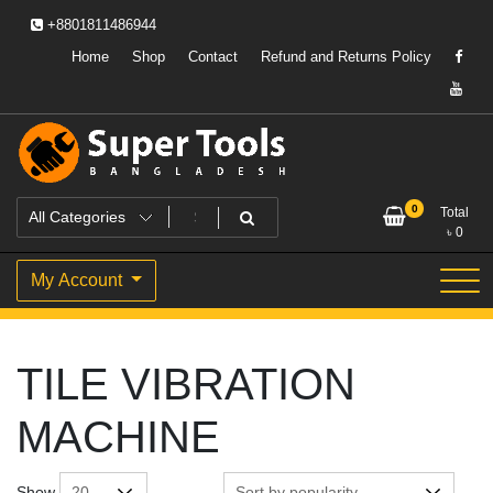
Skip
+8801811486944
to
content
Home
Shop
Contact
Refund and Returns Policy
Powering Professionals. Building Bangladesh.
Super Tools Bangladesh
0
Total
৳
0
My Account
TILE VIBRATION
MACHINE
Show