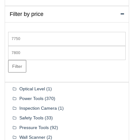
Filter by price
Min
price
Max
price
Filter
Optical Level
(1)
Power Tools
(370)
Inspection Camera
(1)
Safety Tools
(33)
Pressure Tools
(92)
Wall Scanner
(2)