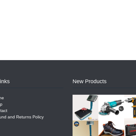
Links
New Products
me
p
tact
und and Returns Policy