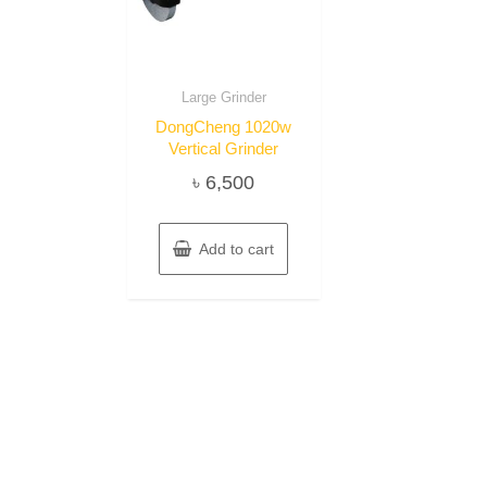
Large Grinder
DongCheng 1020w
Vertical Grinder
৳
6,500
Add to cart