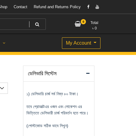
Shop
Contact
Refund and Returns Policy
0
Total
৳
0
My Account
S
ডেলিভারি সিস্টেম
১) ডেলিভারি চার্জ সর্ব নিম্ন ৮০ টাকা।
তবে প্রোডাক্টএর ওজন এবং লোকেশন এর
ভিত্তিতে ডেলিভারী চার্জ পরিবর্তন হতে পারে।
(পোস্টকোড সঠিক ভাবে লিখুন)