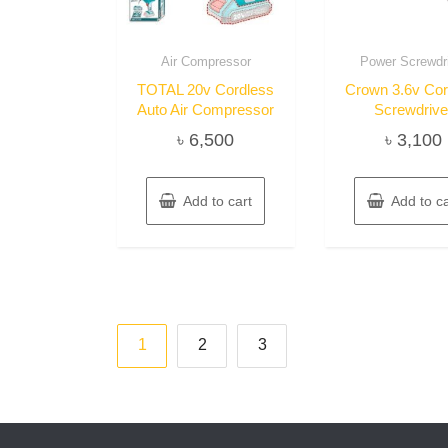
Air Compressor
Power Screwdr
TOTAL 20v Cordless
Crown 3.6v Cor
Auto Air Compressor
Screwdrive
৳
6,500
৳
3,100
Add to cart
Add to ca
Posts
1
2
3
pagination