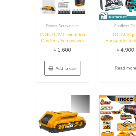
Power Screwdriver
Cordless Dril
INGCO 4V Lithium-Ion
TOTAL 81p
Cordless Screwdriver
Household Tool
৳
1,600
৳
4,900
Read mor
Add to cart