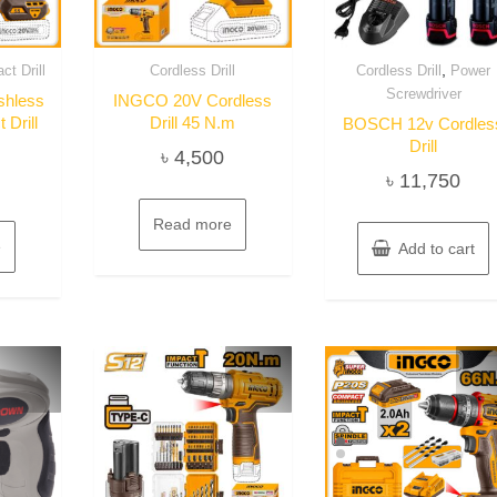
,
ct Drill
Cordless Drill
Cordless Drill
Power
Screwdriver
shless
INGCO 20V Cordless
 Drill
Drill 45 N.m
BOSCH 12v Cordles
Drill
৳
4,500
৳
11,750
Read more
e
Add to cart