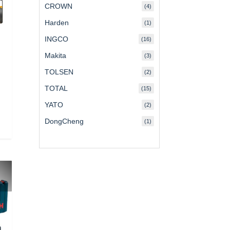
CROWN
(4)
Harden
(1)
INGCO
(16)
Makita
(3)
s
TOLSEN
(2)
TOTAL
(15)
YATO
(2)
DongCheng
(1)