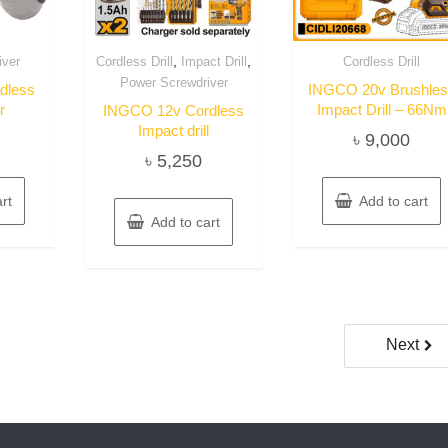
,
,
iver
Cordless Drill
Impact Drill
Cordless Drill
Power Screwdriver
dless
INGCO 20v Brushle
r
Impact Drill – 66Nm
INGCO 12v Cordless
Impact drill
৳
9,000
৳
5,250
rt
Add to cart
Add to cart
Next