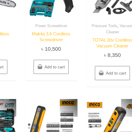
,
Power Screwdriver
Pressure Tools
Vacuu
Cleaner
dless
Makita 3.6 Cordless
Screwdriver
TOTAL 20v Cordles
Vacuum Cleaner
৳
10,500
৳
8,350
rt
Add to cart
Add to cart