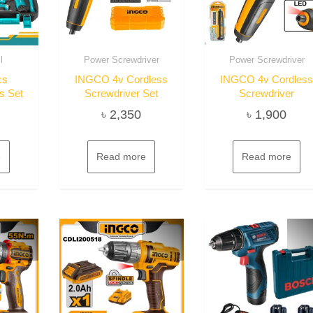
l
Power Screwdriver
Power Screwdriver
cs
INGCO 4v Cordless
INGCO 4v Cordles
s Set
Screwdriver Set
Screwdriver
৳
2,350
৳
1,900
e
Read more
Read more