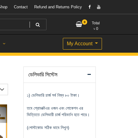
Shop
Contact
Refund and Returns Policy
0
Total
৳
0
My Account
S
)
ডেলিভারি সিস্টেম
১) ডেলিভারি চার্জ সর্ব নিম্ন ৮০ টাকা।
তবে প্রোডাক্টএর ওজন এবং লোকেশন এর
ভিত্তিতে ডেলিভারী চার্জ পরিবর্তন হতে পারে।
(পোস্টকোড সঠিক ভাবে লিখুন)