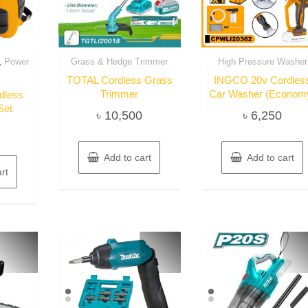
,
Power
Grass & Hedge Trimmer
High Pressure Washer
TOTAL Cordless Grass
INGCO 20v Cordles
Trimmer
Car Washer (Econom
dless
Set
৳
10,500
৳
6,250
Add to cart
Add to cart
rt