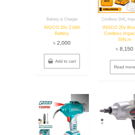
,
Battery & Charger
Cordless Drill
Impa
INGCO 20v 2.0Ah
INGCO 20v Bru
Battery
Cordless Impact
55N.m
৳
2,000
৳
8,150
Add to cart
Read mor