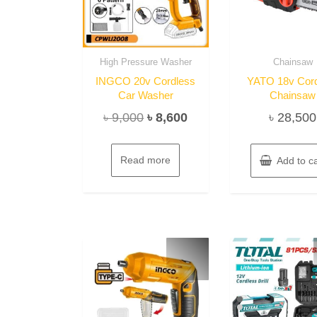
High Pressure Washer
Chainsaw
INGCO 20v Cordless
YATO 18v Cor
Car Washer
Chainsaw
Original
Current
৳
9,000
৳
8,600
৳
28,500
price
price
was:
is:
Read more
Add to ca
৳ 9,000.
৳ 8,600.