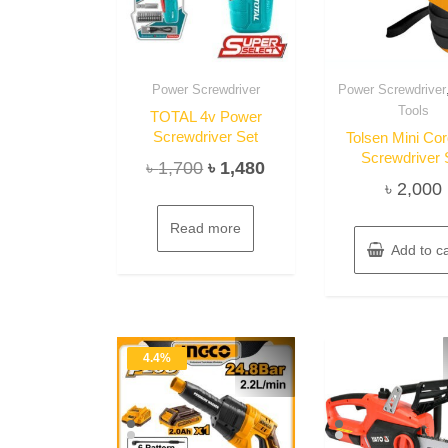
Power Screwdriver
Power Screwdriver
Tools
TOTAL 4v Power
Screwdriver Set
Tolsen Mini Cor
Screwdriver 
Original
Current
৳
1,700
৳
1,480
৳
2,000
price
price
was:
is:
Read more
৳ 1,700.
৳ 1,480.
Add to ca
4.4%