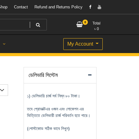
Shop
Contact
Refund and Returns Policy
0
Total
৳
0
My Account
S
ডেলিভারি সিস্টেম
১) ডেলিভারি চার্জ সর্ব নিম্ন ৮০ টাকা।
তবে প্রোডাক্টএর ওজন এবং লোকেশন এর
ভিত্তিতে ডেলিভারী চার্জ পরিবর্তন হতে পারে।
(পোস্টকোড সঠিক ভাবে লিখুন)