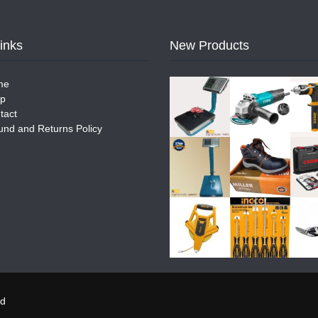
Links
New Products
me
p
tact
und and Returns Policy
ed