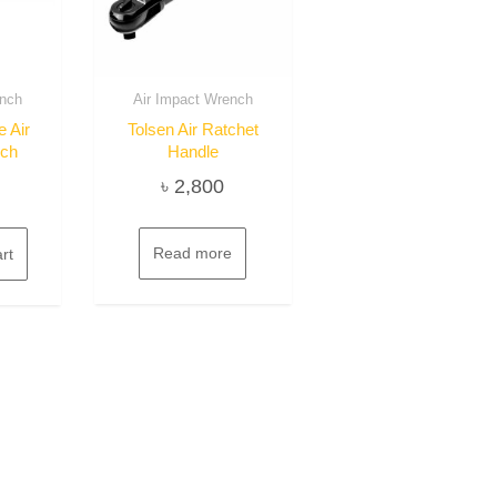
ench
Air Impact Wrench
 Air
Tolsen Air Ratchet
nch
Handle
৳
2,800
Read more
rt