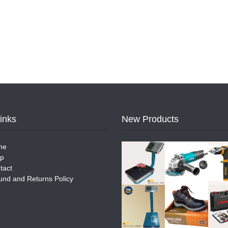
Links
New Products
me
p
tact
und and Returns Policy