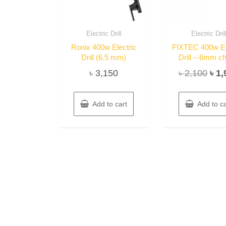
Electric Drill
Electric Dril
Ronix 400w Electric
FIXTEC 400w El
Drill (6.5 mm)
Drill – 6mm c
Orig
৳
3,150
৳
2,100
৳
1,
pric
was
Add to cart
Add to ca
৳ 2,