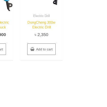
l
Electric Drill
ectric
DongCheng 300w
huck
Electric Drill
inal
Current
900
৳
2,350
e
price
:
is:
rt
Add to cart
100.
৳ 1,900.