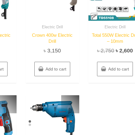
l
Electric Drill
Electric Drill
ctric
Crown 400w Electric
Total 550W Electric Dri
Drill
– 10mm
Original
৳
3,150
৳
2,750
৳
2,600
price
was:
i
rt
Add to cart
Add to cart
৳ 2,750.