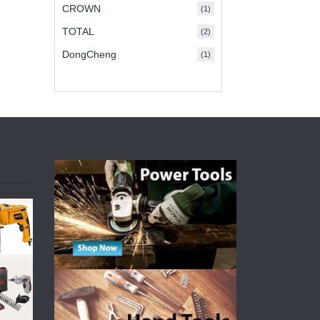
CROWN
(1)
TOTAL
(2)
DongCheng
(1)