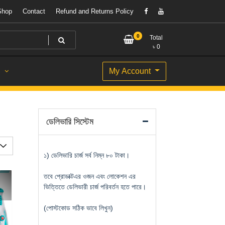
Shop
Contact
Refund and Returns Policy
0
Total
৳
0
My Account
S
ডেলিভারি সিস্টেম
১) ডেলিভারি চার্জ সর্ব নিম্ন ৮০ টাকা।
তবে প্রোডাক্টএর ওজন এবং লোকেশন এর
ভিত্তিতে ডেলিভারী চার্জ পরিবর্তন হতে পারে।
(পোস্টকোড সঠিক ভাবে লিখুন)