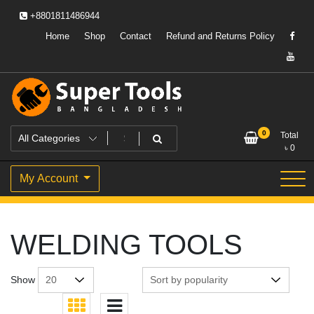
Skip
+8801811486944
to
content
Home
Shop
Contact
Refund and Returns Policy
Powering Professionals. Building Bangladesh.
Super Tools Bangladesh
0
Total
৳
0
My Account
WELDING TOOLS
Show