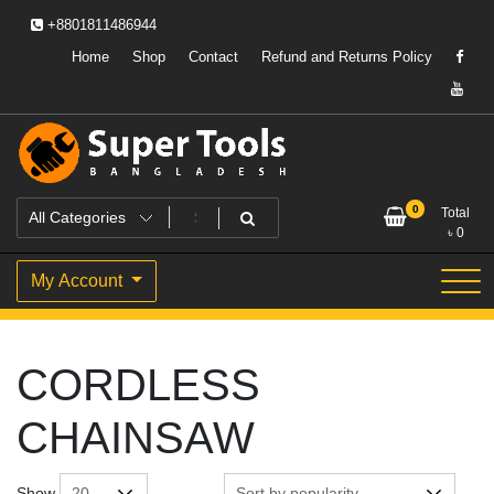
Skip
+8801811486944
to
content
Home
Shop
Contact
Refund and Returns Policy
Powering Professionals. Building Bangladesh.
Super Tools Bangladesh
0
Total
৳
0
My Account
CORDLESS
CHAINSAW
Show