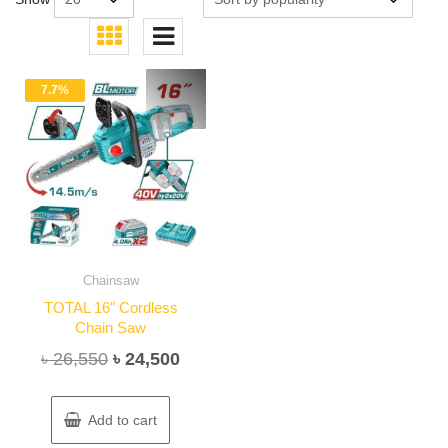
7.7%
Chainsaw
TOTAL 16″ Cordless
Chain Saw
Original
Current
৳
26,550
৳
24,500
price
price
was:
is:
Add to cart
৳ 26,550.
৳ 24,500.