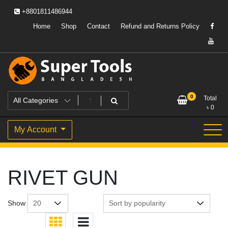
Skip
+8801811486944
to
content
Home
Shop
Contact
Refund and Returns Policy
Powering Professionals. Building Bangladesh.
Super Tools Bangladesh
0
Total
৳
0
My Account
RIVET GUN
Show