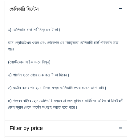
ডেলিভারি সিস্টেম
১) ডেলিভারি চার্জ সর্ব নিম্ন ৮০ টাকা।
তবে প্রোডাক্টএর ওজন এবং লোকেশন এর ভিত্তিতে ডেলিভারী চার্জ পরিবর্তন হতে
পারে।
(পোস্টকোড সঠিক ভাবে লিখুন)
২) পার্সেল হাতে পেয়ে চেক করে টাকা দিবেন।
৩) অর্ডার করার পর ২-৭ দিনের মধ্যে ডেলিভারি পেয়ে যাবেন আশা করি।
৪) শহরের বাইরে হোম ডেলিভারি সম্ভব না হলে কুরিয়ার সার্ভিসের অফিস বা নিকটবর্তী
কোন স্থান থেকে পার্সেল সংগ্রহ করতে হতে পারে।
Filter by price