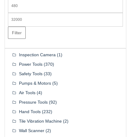
Min
price
Max
price
Filter
Inspection Camera
(1)
Power Tools
(370)
Safety Tools
(33)
Pumps & Motors
(5)
Air Tools
(4)
Pressure Tools
(92)
Hand Tools
(232)
Tile Vibration Machine
(2)
Wall Scanner
(2)