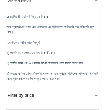
ডেলিভারি সিস্টেম
১) ডেলিভারি চার্জ সর্ব নিম্ন ৮০ টাকা।
তবে প্রোডাক্টএর ওজন এবং লোকেশন এর ভিত্তিতে ডেলিভারী চার্জ পরিবর্তন হতে
পারে।
(পোস্টকোড সঠিক ভাবে লিখুন)
২) পার্সেল হাতে পেয়ে চেক করে টাকা দিবেন।
৩) অর্ডার করার পর ২-৭ দিনের মধ্যে ডেলিভারি পেয়ে যাবেন আশা করি।
৪) শহরের বাইরে হোম ডেলিভারি সম্ভব না হলে কুরিয়ার সার্ভিসের অফিস বা নিকটবর্তী
কোন স্থান থেকে পার্সেল সংগ্রহ করতে হতে পারে।
Filter by price