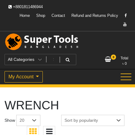
Skip
+8801811486944
to
content
Home
Shop
Contact
Refund and Returns Policy
Powering Professionals. Building Bangladesh.
Super Tools Bangladesh
0
Total
৳
0
My Account
WRENCH
Show