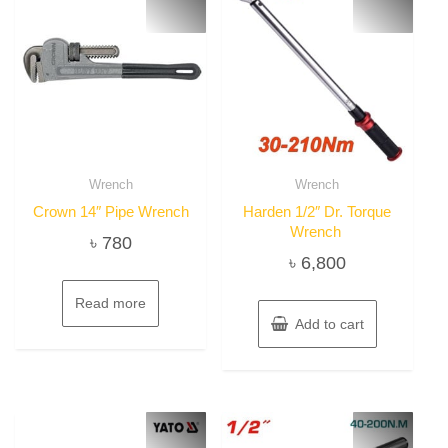
may
be
chosen
on
the
product
page
Wrench
Wrench
Crown 14″ Pipe Wrench
Harden 1/2″ Dr. Torque
Wrench
৳
780
৳
6,800
Read more
Add to cart