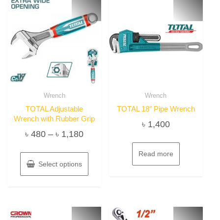
Wrench
Wrench
TOTAL Adjustable
TOTAL 18″ Pipe Wrench
Wrench with Rubber Grip
৳
1,400
Price
৳
480
–
৳
1,180
range:
This
Read more
৳ 480
product
Select options
has
through
multiple
৳ 1,180
variants.
The
options