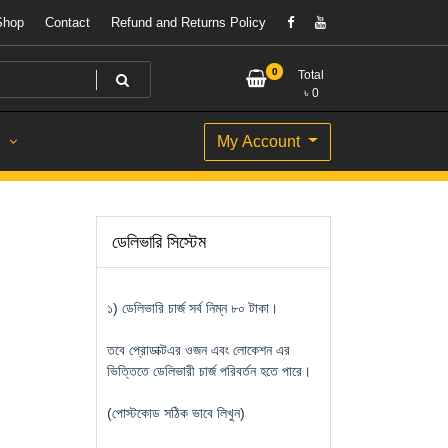
Shop
Contact
Refund and Returns Policy
0
Total
৳
0
My Account
S
ডেলিভারি সিস্টেম
১) ডেলিভারি চার্জ সর্ব নিম্ন ৮০ টাকা।
তবে প্রোডাক্টএর ওজন এবং লোকেশন এর
ভিত্তিতে ডেলিভারী চার্জ পরিবর্তন হতে পারে।
(পোস্টকোড সঠিক ভাবে লিখুন)