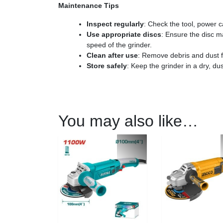
Maintenance Tips
Inspect regularly
: Check the tool, power 
Use appropriate discs
: Ensure the disc ma
speed of the grinder.
Clean after use
: Remove debris and dust fro
Store safely
: Keep the grinder in a dry, du
You may also like…