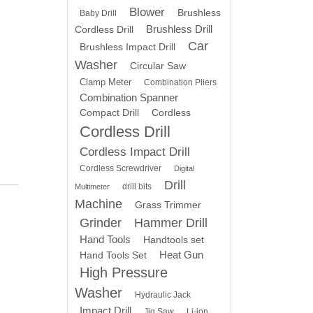
Blower
Brushless
Baby Drill
Brushless Drill
Cordless Drill
Car
Brushless Impact Drill
Washer
Circular Saw
Clamp Meter
Combination Pliers
Combination Spanner
Compact Drill
Cordless
Cordless Drill
Cordless Impact Drill
Cordless Screwdriver
Digital
Drill
drill bits
Multimeter
Machine
Grass Trimmer
Grinder
Hammer Drill
Hand Tools
Handtools set
Heat Gun
Hand Tools Set
High Pressure
Washer
Hydraulic Jack
Impact Drill
Jig Saw
Li-ion