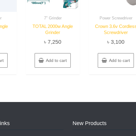
r
7" Grinder
Power Screwdriver
ngle
TOTAL 2000w Angle
Crown 3.6v Cordles
Grinder
Screwdriver
৳
7,250
৳
3,100
rt
Add to cart
Add to cart
Links
New Products