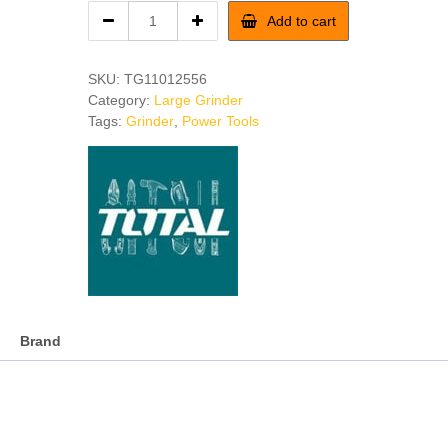
TOTAL
Add to cart
1100w
Angle
Grinder
SKU:
TG11012556
(5"
Category:
Large Grinder
Disc)
Tags:
Grinder
,
Power Tools
quantity
Brand