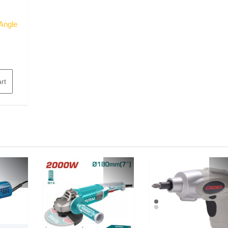
Angle
rt