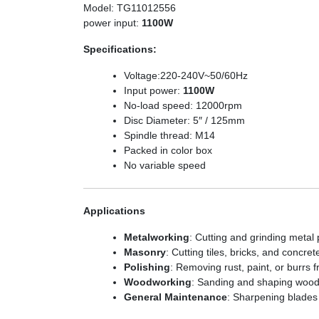
Model: TG11012556
power input:
1100W
Specifications:
Voltage:220-240V~50/60Hz
Input power:
1100W
No-load speed: 12000rpm
Disc Diameter: 5″ / 125mm
Spindle thread: M14
Packed in color box
No variable speed
Applications
Metalworking
: Cutting and grinding metal 
Masonry
: Cutting tiles, bricks, and concret
Polishing
: Removing rust, paint, or burrs 
Woodworking
: Sanding and shaping wood 
General Maintenance
: Sharpening blades