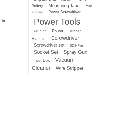
Measuring Tape
Battery
Paint
Power Screwdriver
sprayer
Power Tools
 the
Router
Pruning
Rubber
Screwdriver
Hammer
Screwdriver set
SDS-Plus
Socket Set
Spray Gun
Vacuum
Tool Box
Cleaner
Wire Stripper