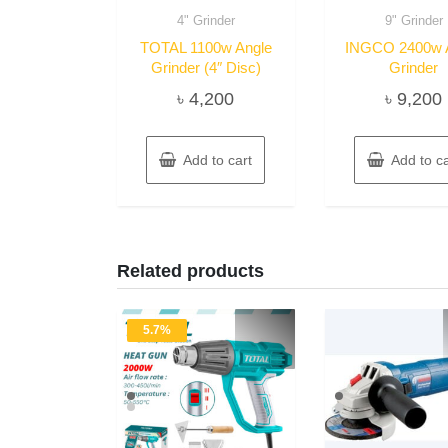
4" Grinder
9" Grinder
TOTAL 1100w Angle
INGCO 2400w 
Grinder (4″ Disc)
Grinder
৳
4,200
৳
9,200
Add to cart
Add to ca
Related products
5.7%