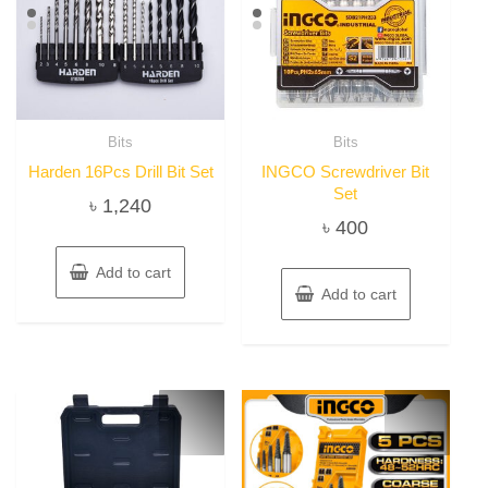
Bits
Bits
Harden 16Pcs Drill Bit Set
INGCO Screwdriver Bit
Set
৳
1,240
৳
400
Add to cart
Add to cart