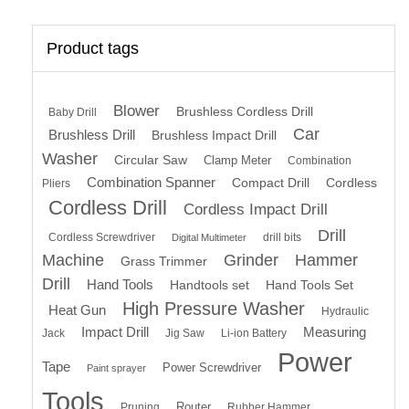
Product tags
Blower
Brushless Cordless Drill
Baby Drill
Car
Brushless Drill
Brushless Impact Drill
Washer
Circular Saw
Clamp Meter
Combination
Combination Spanner
Compact Drill
Cordless
Pliers
Cordless Drill
Cordless Impact Drill
Drill
Cordless Screwdriver
drill bits
Digital Multimeter
Machine
Grinder
Hammer
Grass Trimmer
Drill
Hand Tools
Handtools set
Hand Tools Set
High Pressure Washer
Heat Gun
Hydraulic
Impact Drill
Measuring
Jack
Jig Saw
Li-ion Battery
Power
Tape
Power Screwdriver
Paint sprayer
Tools
Router
Pruning
Rubber Hammer