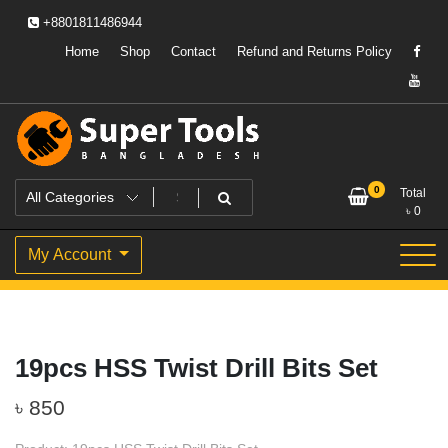
Skip
+8801811486944
to
content
Home
Shop
Contact
Refund and Returns Policy
Powering Professionals. Building Bangladesh.
Super Tools Bangladesh
0
Total
৳
0
My Account
19pcs HSS Twist Drill Bits Set
৳
850