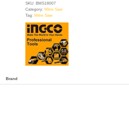
Saw
SKU:
BMS18007
-
Category:
Mitre Saw
10"
Tag:
Mitre Saw
quantity
Brand