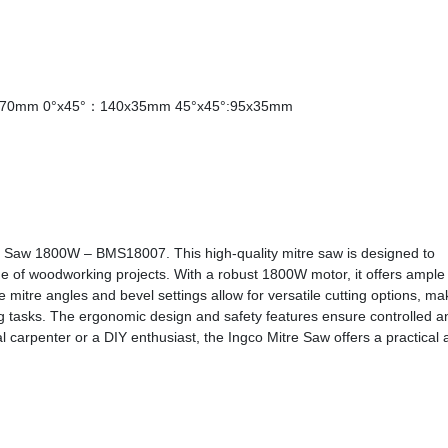
5x70mm 0°x45°：140x35mm 45°x45°:95x35mm
e Saw 1800W – BMS18007. This high-quality mitre saw is designed to
nge of woodworking projects. With a robust 1800W motor, it offers ample
e mitre angles and bevel settings allow for versatile cutting options, ma
ng tasks. The ergonomic design and safety features ensure controlled a
 carpenter or a DIY enthusiast, the Ingco Mitre Saw offers a practical 