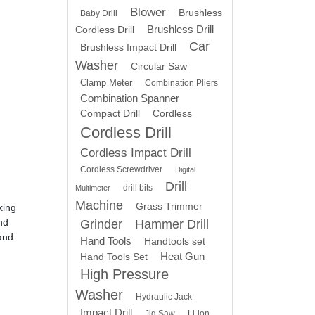
Blower
Brushless
Baby Drill
Brushless Drill
Cordless Drill
Car
Brushless Impact Drill
Washer
Circular Saw
Clamp Meter
Combination Pliers
Combination Spanner
Compact Drill
Cordless
Cordless Drill
Cordless Impact Drill
Cordless Screwdriver
Digital
Drill
drill bits
Multimeter
Machine
Grass Trimmer
king
nd
Grinder
Hammer Drill
and
Hand Tools
Handtools set
Heat Gun
Hand Tools Set
High Pressure
Washer
Hydraulic Jack
Impact Drill
Jig Saw
Li-ion