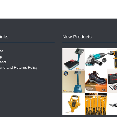
Links
New Products
me
p
tact
und and Returns Policy