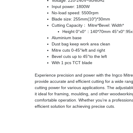
Voltage: 220-240V~50/60Hz
Input power: 1800W
No-load speed: 5500rpm
Blade size: 255mm(10″)*30mm
Cutting Capacity： Mitre*Bevel: Width*
Height 0°x0°：140*70mm 45°x0°:9
Aluminium base
Dust bag keep work area clean
Mitre cuts 0-45°left and right
Bevel cuts up to 45°to the left
With 1 pcs TCT blade
Experience precision and power with the Ingco Mitr
provide accurate and efficient cutting for a wide ra
cutting power for various applications. The adjustabl
it ideal for framing, moulding, and other woodworki
comfortable operation. Whether you’re a professional
efficient solution for achieving precise cuts.