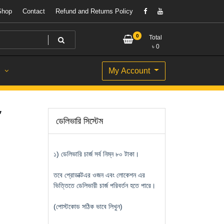
Shop
Contact
Refund and Returns Policy
0
Total
৳
0
My Account
S
″
ডেলিভারি সিস্টেম
১) ডেলিভারি চার্জ সর্ব নিম্ন ৮০ টাকা।
তবে প্রোডাক্টএর ওজন এবং লোকেশন এর
ভিত্তিতে ডেলিভারী চার্জ পরিবর্তন হতে পারে।
(পোস্টকোড সঠিক ভাবে লিখুন)