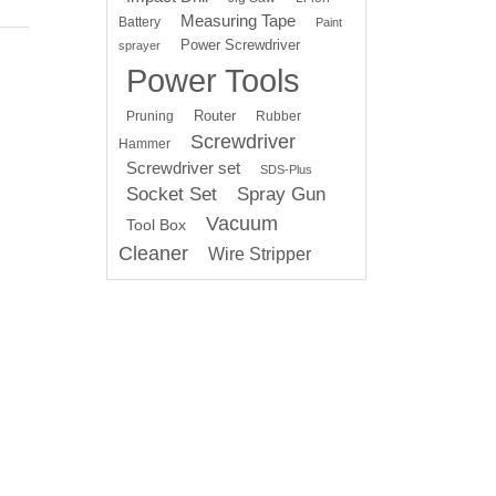
Measuring Tape
Battery
Paint
Power Screwdriver
sprayer
Power Tools
Router
Pruning
Rubber
Screwdriver
Hammer
Screwdriver set
SDS-Plus
Socket Set
Spray Gun
Vacuum
Tool Box
Cleaner
Wire Stripper