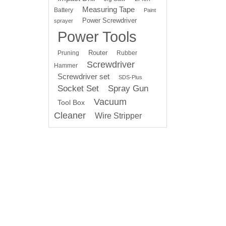
Measuring Tape
Battery
Paint
Power Screwdriver
sprayer
Power Tools
Router
Pruning
Rubber
Screwdriver
Hammer
Screwdriver set
SDS-Plus
Socket Set
Spray Gun
Vacuum
Tool Box
Cleaner
Wire Stripper