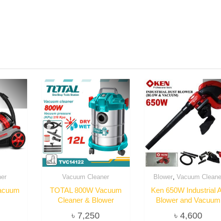
,
er
Vacuum Cleaner
Blower
Vacuum Cleane
acuum
TOTAL 800W Vacuum
Ken 650W Industrial A
Cleaner & Blower
Blower and Vacuum
৳
7,250
৳
4,600