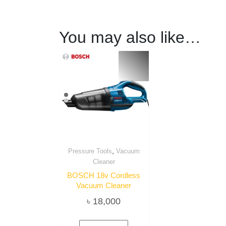
You may also like…
,
Pressure Tools
Vacuum
Cleaner
BOSCH 18v Cordless
Vacuum Cleaner
৳
18,000