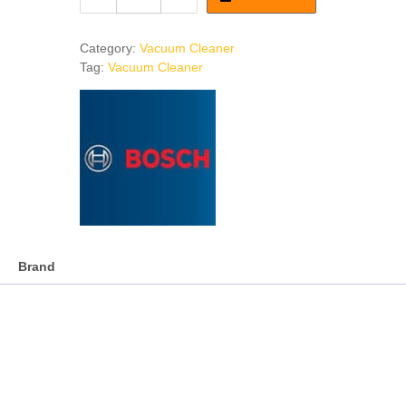
1100w
Vacuum
Cleaner
Category:
Vacuum Cleaner
quantity
Tag:
Vacuum Cleaner
Brand