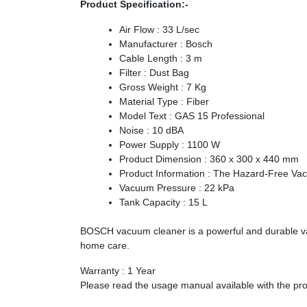
Product Specification:-
Air Flow : 33 L/sec
Manufacturer : Bosch
Cable Length : 3 m
Filter : Dust Bag
Gross Weight : 7 Kg
Material Type : Fiber
Model Text : GAS 15 Professional
Noise : 10 dBA
Power Supply : 1100 W
Product Dimension : 360 x 300 x 440 mm
Product Information : The Hazard-Free Va
Vacuum Pressure : 22 kPa
Tank Capacity : 15 L
BOSCH vacuum cleaner is a powerful and durable va
home care.
Warranty : 1 Year
Please read the usage manual available with the p