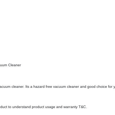
cuum Cleaner
cuum cleaner. Its a hazard free vacuum cleaner and good choice for 
roduct to understand product usage and warranty T&C.