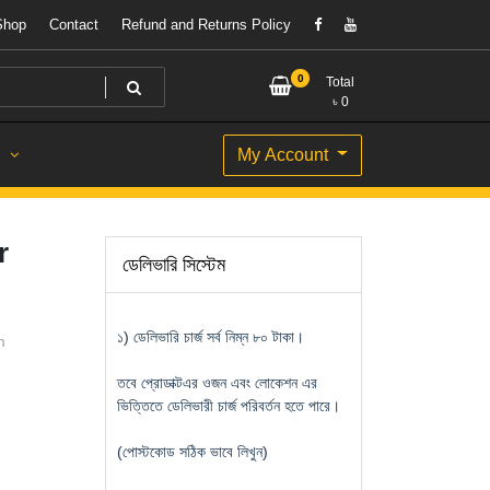
Shop
Contact
Refund and Returns Policy
0
Total
৳
0
My Account
S
r
ডেলিভারি সিস্টেম
১) ডেলিভারি চার্জ সর্ব নিম্ন ৮০ টাকা।
m
তবে প্রোডাক্টএর ওজন এবং লোকেশন এর
ভিত্তিতে ডেলিভারী চার্জ পরিবর্তন হতে পারে।
(পোস্টকোড সঠিক ভাবে লিখুন)