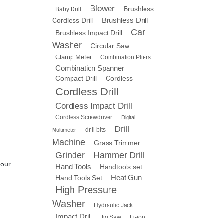
Blower
Brushless
Baby Drill
Brushless Drill
Cordless Drill
Car
Brushless Impact Drill
Washer
Circular Saw
Clamp Meter
Combination Pliers
Combination Spanner
Compact Drill
Cordless
Cordless Drill
Cordless Impact Drill
Cordless Screwdriver
Digital
Drill
drill bits
Multimeter
Machine
Grass Trimmer
Grinder
Hammer Drill
your
Hand Tools
Handtools set
Heat Gun
Hand Tools Set
High Pressure
Washer
Hydraulic Jack
Impact Drill
Jig Saw
Li-ion