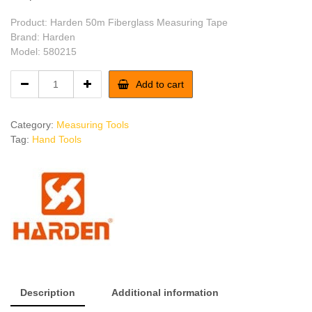
Product: Harden 50m Fiberglass Measuring Tape
Brand: Harden
Model: 580215
Harden
Add to cart
50m
Fiberglass
Measuring
Category:
Measuring Tools
Tape
Tag:
Hand Tools
quantity
Description
Additional information