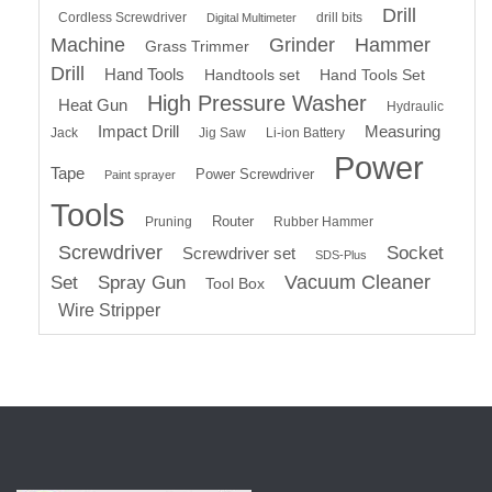
Drill
Cordless Screwdriver
drill bits
Digital Multimeter
Machine
Grinder
Hammer
Grass Trimmer
Drill
Hand Tools
Handtools set
Hand Tools Set
High Pressure Washer
Heat Gun
Hydraulic
Impact Drill
Measuring
Jack
Jig Saw
Li-ion Battery
Power
Tape
Power Screwdriver
Paint sprayer
Tools
Router
Pruning
Rubber Hammer
Screwdriver
Socket
Screwdriver set
SDS-Plus
Vacuum Cleaner
Set
Spray Gun
Tool Box
Wire Stripper