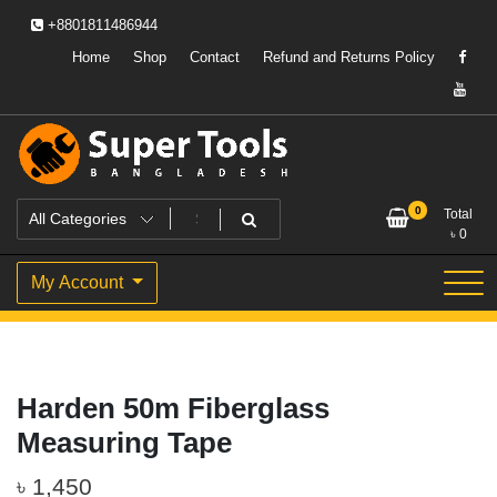
Skip
+8801811486944
to
content
Home
Shop
Contact
Refund and Returns Policy
Powering Professionals. Building Bangladesh.
Super Tools Bangladesh
0
Total
৳
0
My Account
Harden 50m Fiberglass
Measuring Tape
৳
1,450