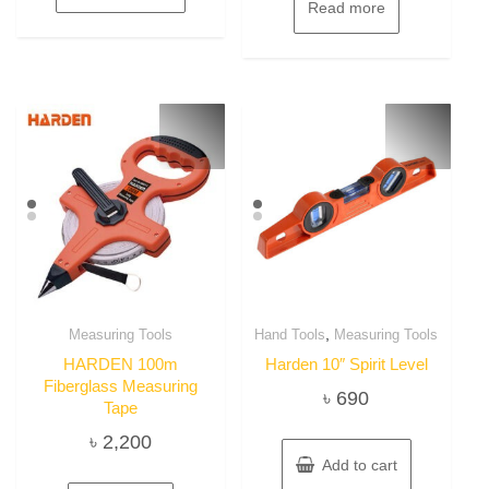
Read more
,
Measuring Tools
Hand Tools
Measuring Tools
HARDEN 100m
Harden 10″ Spirit Level
Fiberglass Measuring
৳
690
Tape
৳
2,200
Add to cart