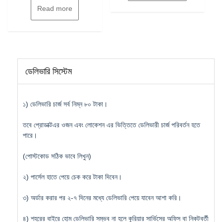
Read more
ডেলিভারি সিস্টেম
১) ডেলিভারি চার্জ সর্ব নিম্ন ৮০ টাকা।
তবে প্রোডাক্টএর ওজন এবং লোকেশন এর ভিত্তিতে ডেলিভারী চার্জ পরিবর্তন হতে
পারে।
(পোস্টকোড সঠিক ভাবে লিখুন)
২) পার্সেল হাতে পেয়ে চেক করে টাকা দিবেন।
৩) অর্ডার করার পর ২-৭ দিনের মধ্যে ডেলিভারি পেয়ে যাবেন আশা করি।
৪) শহরের বাইরে হোম ডেলিভারি সম্ভব না হলে কুরিয়ার সার্ভিসের অফিস বা নিকটবর্তী