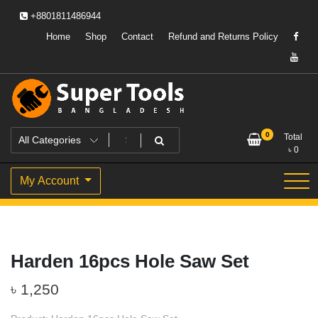
Skip
+8801811486944
to
content
Home
Shop
Contact
Refund and Returns Policy
Powering Professionals. Building Bangladesh.
Super Tools Bangladesh
0
Total
৳
0
My Account
Harden 16pcs Hole Saw Set
৳
1,250