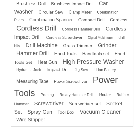
Car
Brushless Drill
Brushless Impact Drill
Washer
Circular Saw
Clamp Meter
Combination
Combination Spanner
Compact Drill
Cordless
Pliers
Cordless Drill
Cordless
Cordless Hammer Drill
Impact Drill
Cordless Screwdriver
drill
Digital Multimeter
Drill Machine
Grinder
Grass Trimmer
bits
Hammer Drill
Hand Tools
Handtools set
Hand
High Pressure Washer
Heat Gun
Tools Set
Impact Drill
Hydraulic Jack
Jig Saw
Li-ion Battery
Power
Measuring Tape
Power Screwdriver
Tools
Router
Pruning
Rotary Hammer Drill
Rubber
Screwdriver
Socket
Screwdriver set
Hammer
Vacuum Cleaner
Set
Spray Gun
Tool Box
Wire Stripper