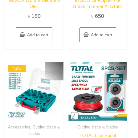
INGCO 110mm Diamond
INGCO Line Spool For
Disc
Grass Trimmer ALS1601
৳
180
৳
650
Add to cart
Add to cart
4.2%
,
Accessories
Cutting discs &
Cutting discs & blades
blades
TOTAL Line Spool