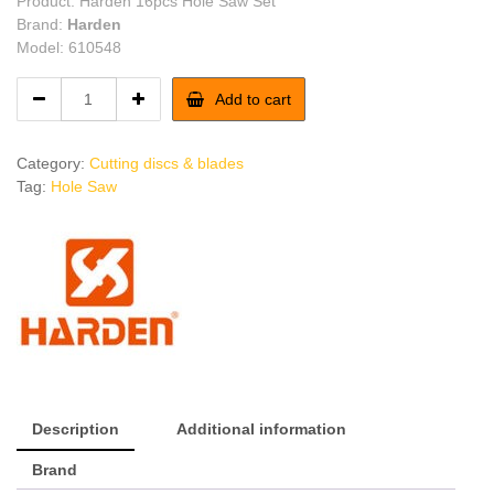
Product: Harden 16pcs Hole Saw Set
Brand:
Harden
Model: 610548
Harden
Add to cart
16pcs
Hole
Saw
Category:
Cutting discs & blades
Set
Tag:
Hole Saw
quantity
Description
Additional information
Brand