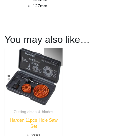
127mm
You may also like…
Cutting discs & blades
Harden 11pcs Hole Saw
Set
৳
700