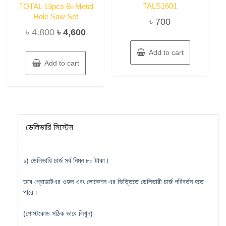
TALS1601
TOTAL 13pcs Bi-Metal
Hole Saw Set
৳
700
Original
Current
৳
4,800
৳
4,600
price
price
Add to cart
was:
is:
Add to cart
৳ 4,800.
৳ 4,600.
ডেলিভারি সিস্টেম
১) ডেলিভারি চার্জ সর্ব নিম্ন ৮০ টাকা।
তবে প্রোডাক্টএর ওজন এবং লোকেশন এর ভিত্তিতে ডেলিভারী চার্জ পরিবর্তন হতে
পারে।
(পোস্টকোড সঠিক ভাবে লিখুন)