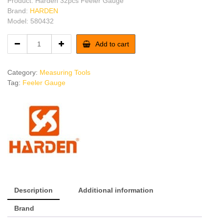
Product: Harden 32pcs Feeler Gauge
Brand:
HARDEN
Model: 580432
Harden
Add to cart
32pcs
Feeler
Gauge
Category:
Measuring Tools
quantity
Tag:
Feeler Gauge
Description
Additional information
Brand