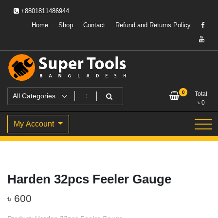
Skip
+8801811486944
to
content
Home
Shop
Contact
Refund and Returns Policy
Powering Professionals. Building Bangladesh.
Super Tools Bangladesh
0
Total
৳
0
My Account
Harden 32pcs Feeler Gauge
৳
600