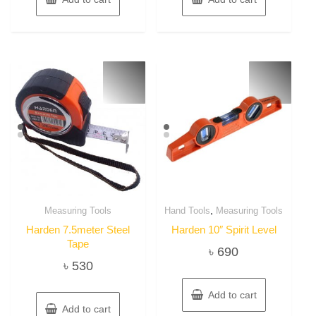
,
Measuring Tools
Hand Tools
Measuring Tools
Harden 7.5meter Steel
Harden 10″ Spirit Level
Tape
৳
690
৳
530
Add to cart
Add to cart