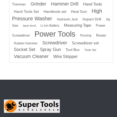
Grinder
Hammer Drill
Hand Tools
Trimmer
High
Hand Tools Set
Handtools set
Heat Gun
Pressure Washer
Impact Drill
Hydraulic Jack
Jig
Measuring Tape
Power
Saw
Li-ion Battery
laser level
Power Tools
Screwdriver
Router
Pruning
Screwdriver
Screwdriver set
Rubber Hammer
Socket Set
Spray Gun
Tool Box
Tools Set
Vacuum Cleaner
Wire Stripper