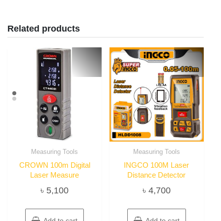
Related products
Measuring Tools
Measuring Tools
CROWN 100m Digital
INGCO 100M Laser
Laser Measure
Distance Detector
৳
5,100
৳
4,700
Add to cart
Add to cart