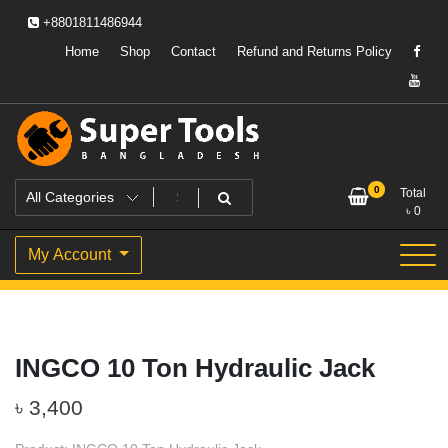
Skip
+8801811486944
to
content
Home
Shop
Contact
Refund and Returns Policy
Powering Professionals. Building Bangladesh.
Super Tools Bangladesh
0
Total
৳
0
My Account
INGCO 10 Ton Hydraulic Jack
৳
3,400