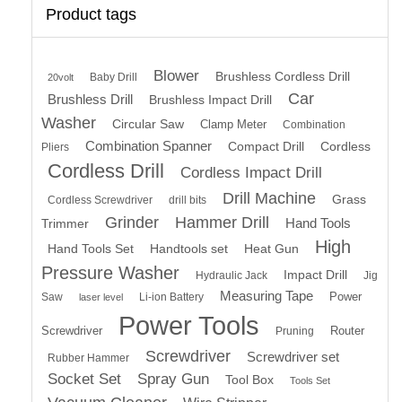
Product tags
Blower
Brushless Cordless Drill
Baby Drill
20volt
Car
Brushless Drill
Brushless Impact Drill
Washer
Circular Saw
Clamp Meter
Combination
Combination Spanner
Compact Drill
Cordless
Pliers
Cordless Drill
Cordless Impact Drill
Drill Machine
Grass
Cordless Screwdriver
drill bits
Grinder
Hammer Drill
Hand Tools
Trimmer
High
Hand Tools Set
Handtools set
Heat Gun
Pressure Washer
Impact Drill
Hydraulic Jack
Jig
Measuring Tape
Power
Saw
Li-ion Battery
laser level
Power Tools
Screwdriver
Router
Pruning
Screwdriver
Screwdriver set
Rubber Hammer
Socket Set
Spray Gun
Tool Box
Tools Set