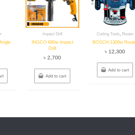
,
r
Impact Drill
Cutting Tools
Router
Angle
INGCO 680w Impact
BOSCH 1300w Rout
Drill
৳
12,300
৳
2,700
Add to cart
rt
Add to cart