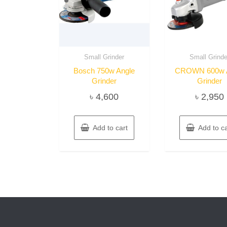
Small Grinder
Small Grinde
Bosch 750w Angle
CROWN 600w 
Grinder
Grinder
৳
4,600
৳
2,950
Add to cart
Add to ca