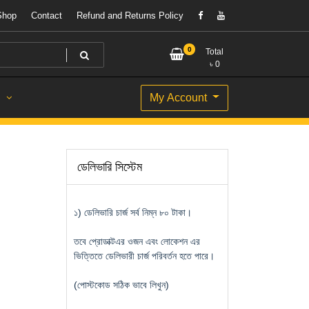
Shop
Contact
Refund and Returns Policy
0
Total
৳
0
My Account
S
ডেলিভারি সিস্টেম
১) ডেলিভারি চার্জ সর্ব নিম্ন ৮০ টাকা।
তবে প্রোডাক্টএর ওজন এবং লোকেশন এর
ভিত্তিতে ডেলিভারী চার্জ পরিবর্তন হতে পারে।
(পোস্টকোড সঠিক ভাবে লিখুন)