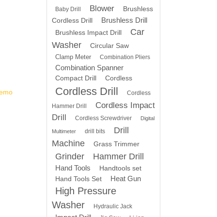
Blower
Brushless
Baby Drill
Brushless Drill
Cordless Drill
Car
Brushless Impact Drill
Washer
Circular Saw
Clamp Meter
Combination Pliers
Combination Spanner
Compact Drill
Cordless
Cordless Drill
Demo
Cordless
Cordless Impact
Hammer Drill
Drill
Cordless Screwdriver
Digital
Drill
drill bits
Multimeter
Machine
Grass Trimmer
Grinder
Hammer Drill
Hand Tools
Handtools set
Heat Gun
Hand Tools Set
High Pressure
Washer
Hydraulic Jack