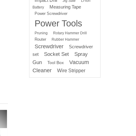
Impact Drill
Jig Saw
Li-ion
Measuring Tape
Battery
Power Screwdriver
Power Tools
Pruning
Rotary Hammer Drill
Router
Rubber Hammer
Screwdriver
Screwdriver
Socket Set
Spray
set
Vacuum
Gun
Tool Box
Cleaner
Wire Stripper