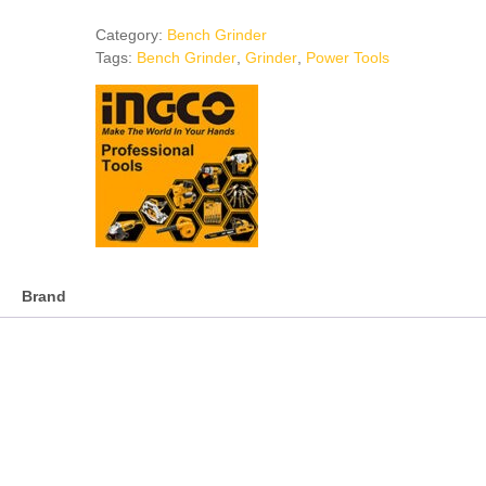
Bench
Grinder
Category:
Bench Grinder
quantity
Tags:
Bench Grinder
,
Grinder
,
Power Tools
Brand