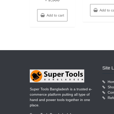
Add to ca
Add to cart
Site 
Ho
Sho
Super Tools Bangladesh is a trusted e-
Con
commerce platform putting all type of
Ref
hand and power tools together in one
place.