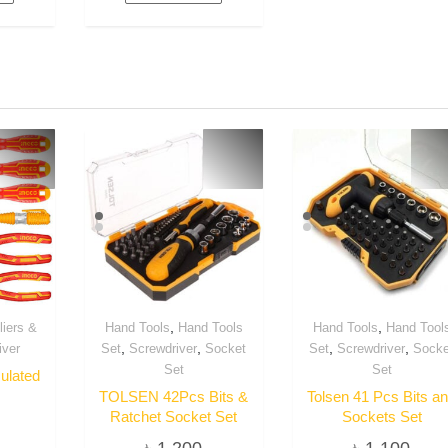
,
,
liers &
Hand Tools
Hand Tools
Hand Tools
Hand Tool
,
,
,
,
iver
Set
Screwdriver
Socket
Set
Screwdriver
Socke
Set
Set
ulated
TOLSEN 42Pcs Bits &
Tolsen 41 Pcs Bits a
Ratchet Socket Set
Sockets Set
৳
1,200
৳
1,100