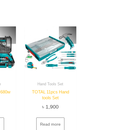
e
Hand Tools Set
 680w
TOTAL 11pcs Hand
tools Set
৳
1,900
e
Read more