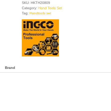
Tools
SKU:
HKTH20809
Set
Category:
Hand Tools Set
quantity
Tag:
Handtools set
Brand