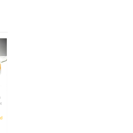
s
t
nd