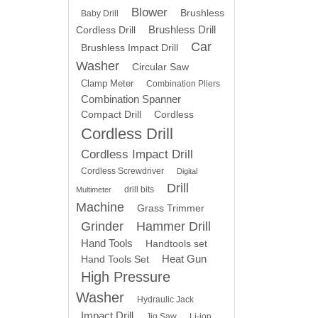
Blower
Brushless
Baby Drill
Brushless Drill
Cordless Drill
Car
Brushless Impact Drill
Washer
Circular Saw
Clamp Meter
Combination Pliers
Combination Spanner
Compact Drill
Cordless
Cordless Drill
Cordless Impact Drill
Cordless Screwdriver
Digital
Drill
drill bits
Multimeter
Machine
Grass Trimmer
Grinder
Hammer Drill
Hand Tools
Handtools set
Heat Gun
Hand Tools Set
High Pressure
Washer
Hydraulic Jack
Impact Drill
Jig Saw
Li-ion