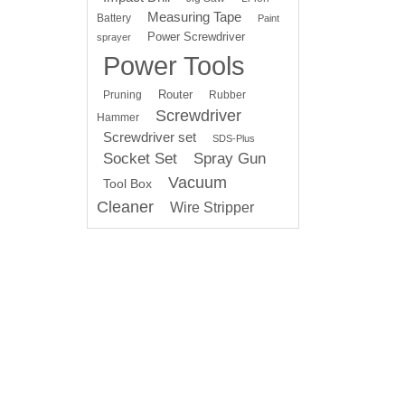
Measuring Tape
Battery
Paint
Power Screwdriver
sprayer
Power Tools
Router
Pruning
Rubber
Screwdriver
Hammer
Screwdriver set
SDS-Plus
Socket Set
Spray Gun
Vacuum
Tool Box
Cleaner
Wire Stripper