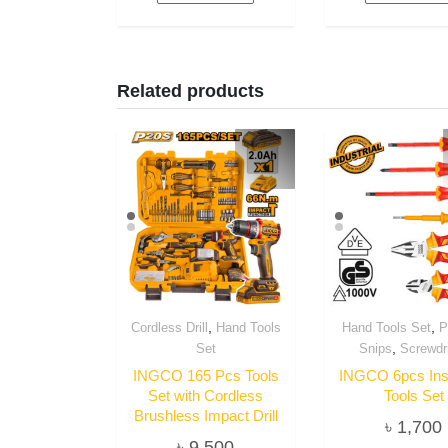
Related products
,
,
Cordless Drill
Hand Tools
Hand Tools Set
P
,
Set
Snips
Screwdr
INGCO 165 Pcs Tools
INGCO 6pcs Ins
Set with Cordless
Tools Set
Brushless Impact Drill
৳
1,700
৳
9,500