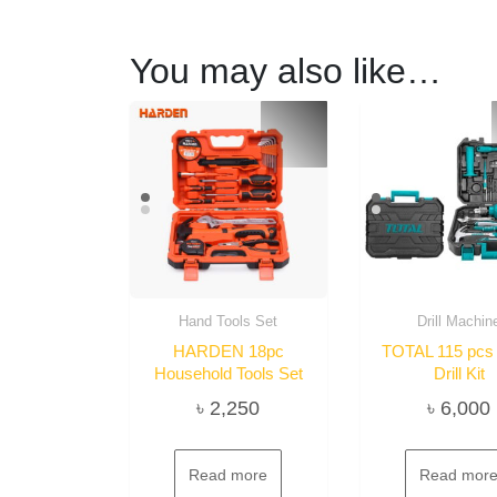
You may also like…
Hand Tools Set
Drill Machin
HARDEN 18pc
TOTAL 115 pcs
Household Tools Set
Drill Kit
৳
2,250
৳
6,000
Read more
Read mor