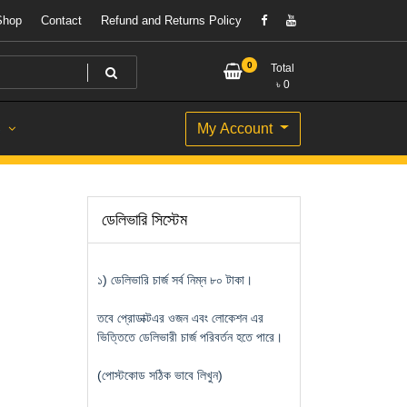
Shop
Contact
Refund and Returns Policy
0
Total
৳
0
My Account
S
ডেলিভারি সিস্টেম
১) ডেলিভারি চার্জ সর্ব নিম্ন ৮০ টাকা।
তবে প্রোডাক্টএর ওজন এবং লোকেশন এর
ভিত্তিতে ডেলিভারী চার্জ পরিবর্তন হতে পারে।
(পোস্টকোড সঠিক ভাবে লিখুন)