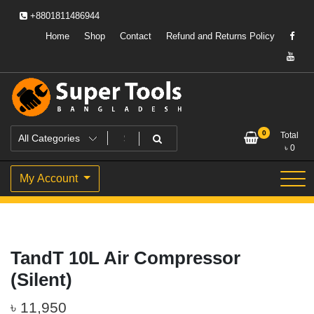
Skip
+8801811486944
to
content
Home
Shop
Contact
Refund and Returns Policy
Powering Professionals. Building Bangladesh.
Super Tools Bangladesh
0
Total
৳
0
My Account
TandT 10L Air Compressor
(Silent)
৳
11,950