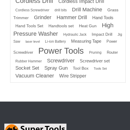
Cordless Drill
Cordless Impact Drill
Drill Machine
Grass
Cordless Screwdriver
drill bits
Grinder
Hammer Drill
Hand Tools
Trimmer
High
Hand Tools Set
Handtools set
Heat Gun
Pressure Washer
Impact Drill
Hydraulic Jack
Jig
Measuring Tape
Power
Saw
Li-ion Battery
laser level
Power Tools
Screwdriver
Router
Pruning
Screwdriver
Screwdriver set
Rubber Hammer
Socket Set
Spray Gun
Tool Box
Tools Set
Vacuum Cleaner
Wire Stripper