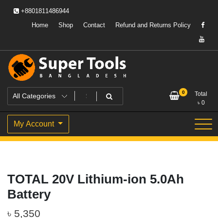
Skip
+8801811486944
to
content
Home
Shop
Contact
Refund and Returns Policy
Powering Professionals. Building Bangladesh.
Super Tools Bangladesh
0
Total
৳
0
My Account
TOTAL 20V Lithium-ion 5.0Ah
Battery
৳
5,350