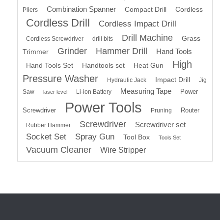
Combination Spanner
Compact Drill
Cordless
Pliers
Cordless Drill
Cordless Impact Drill
Drill Machine
Grass
Cordless Screwdriver
drill bits
Grinder
Hammer Drill
Hand Tools
Trimmer
High
Hand Tools Set
Handtools set
Heat Gun
Pressure Washer
Impact Drill
Hydraulic Jack
Jig
Measuring Tape
Power
Saw
Li-ion Battery
laser level
Power Tools
Screwdriver
Router
Pruning
Screwdriver
Screwdriver set
Rubber Hammer
Socket Set
Spray Gun
Tool Box
Tools Set
Vacuum Cleaner
Wire Stripper