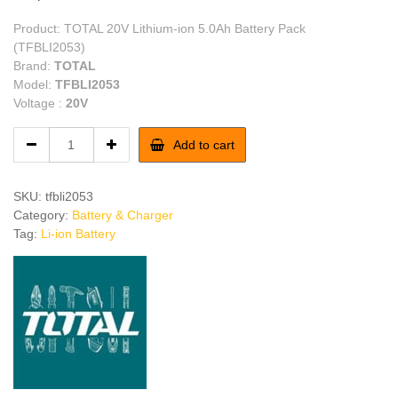
Product: TOTAL 20V Lithium-ion 5.0Ah Battery Pack
(TFBLI2053)
Brand:
TOTAL
Model:
TFBLI2053
Voltage :
20V
TOTAL
Add to cart
20V
Lithium-
ion
SKU:
tfbli2053
5.0Ah
Category:
Battery & Charger
Battery
Tag:
Li-ion Battery
quantity