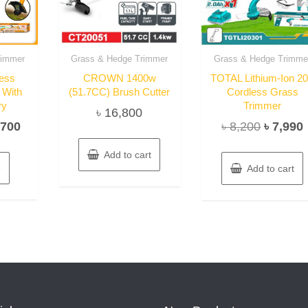
rimmer
Grass & Hedge Trimmer
Grass & Hedge Trimme
ess
CROWN 1400w
TOTAL Lithium-Ion 2
 With
(51.7CC) Brush Cutter
Cordless Grass
ry
Trimmer
৳
16,800
ginal
Current
Original
,700
৳
8,200
৳
7,990
ce
price
price
Add to cart
s:
is:
was:
i
e
Add to cart
0,700.
৳ 9,700.
৳ 8,200.