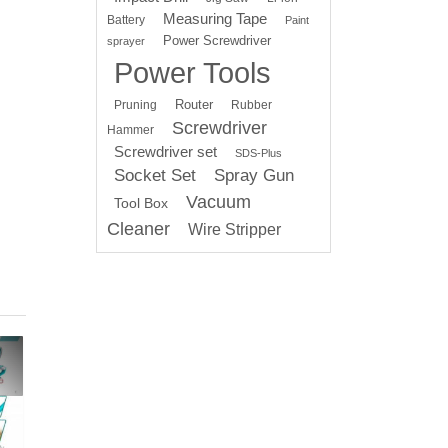
Measuring Tape
Battery
Paint
d
Power Screwdriver
sprayer
Power Tools
Router
Pruning
Rubber
Screwdriver
Hammer
Screwdriver set
SDS-Plus
Socket Set
Spray Gun
Vacuum
Tool Box
Cleaner
Wire Stripper