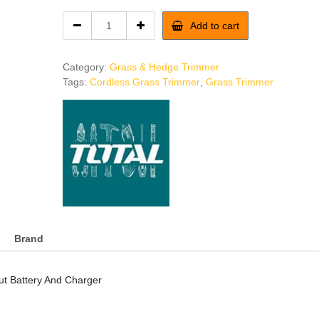
TOTAL
Add to cart
20V
Cordless
Grass
Category:
Grass & Hedge Trimmer
Trimmer
Tags:
Cordless Grass Trimmer
,
Grass Trimmer
Without
Battery
And
Charger
quantity
Brand
t Battery And Charger