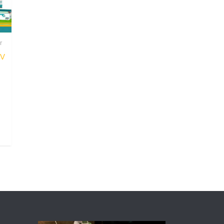
r
0V
Current
price
s:
৳ 7,990.