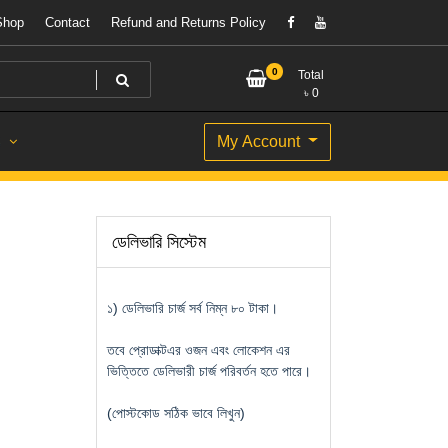
Shop
Contact
Refund and Returns Policy
0
Total
৳
0
My Account
S
ডেলিভারি সিস্টেম
১) ডেলিভারি চার্জ সর্ব নিম্ন ৮০ টাকা।
তবে প্রোডাক্টএর ওজন এবং লোকেশন এর
ভিত্তিতে ডেলিভারী চার্জ পরিবর্তন হতে পারে।
(পোস্টকোড সঠিক ভাবে লিখুন)