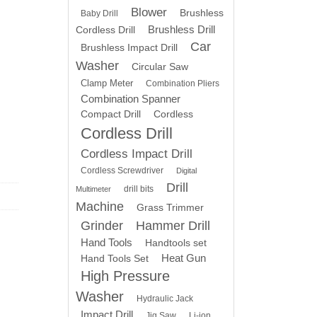
Blower
Brushless
Baby Drill
Brushless Drill
Cordless Drill
Car
Brushless Impact Drill
Washer
Circular Saw
Clamp Meter
Combination Pliers
Combination Spanner
Compact Drill
Cordless
Cordless Drill
Cordless Impact Drill
Cordless Screwdriver
Digital
Drill
drill bits
Multimeter
Machine
Grass Trimmer
Grinder
Hammer Drill
Hand Tools
Handtools set
Heat Gun
Hand Tools Set
High Pressure
Washer
Hydraulic Jack
Impact Drill
Jig Saw
Li-ion