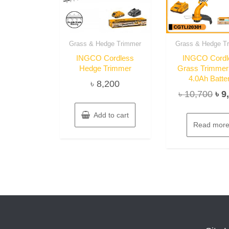
Grass & Hedge Trimmer
Grass & Hedge T
INGCO Cordless
INGCO Cordl
Hedge Trimmer
Grass Trimmer
4.0Ah Batte
৳
8,200
Ori
৳
10,700
৳
9
pri
Add to cart
wa
Read mor
৳ 1