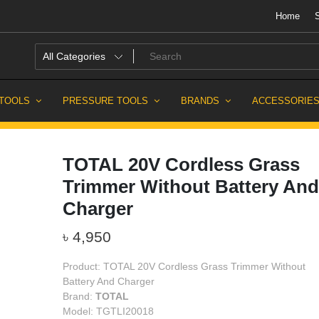
Home
sh
 TOOLS
PRESSURE TOOLS
BRANDS
ACCESSORIE
TOTAL 20V Cordless Grass
Trimmer Without Battery And
Charger
৳
4,950
Product: TOTAL 20V Cordless Grass Trimmer Without
Battery And Charger
Brand:
TOTAL
Model: TGTLI20018