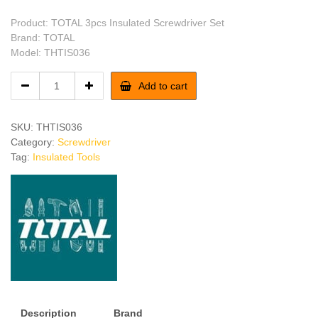
Product: TOTAL 3pcs Insulated Screwdriver Set
Brand: TOTAL
Model: THTIS036
TOTAL
Add to cart
3pcs
Insulated
Screwdriver
SKU:
THTIS036
Set
Category:
Screwdriver
quantity
Tag:
Insulated Tools
Description
Brand