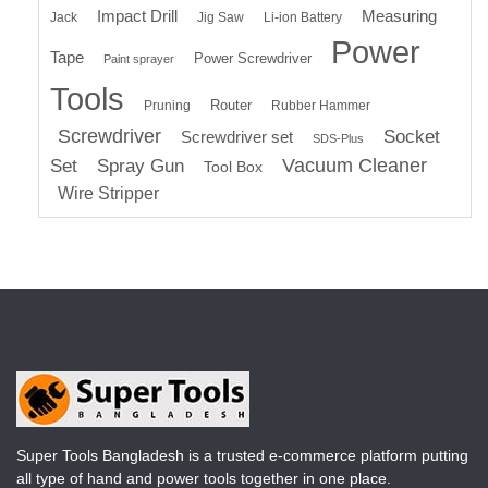
Impact Drill
Measuring
Jack
Jig Saw
Li-ion Battery
Power
Tape
Power Screwdriver
Paint sprayer
Tools
Router
Pruning
Rubber Hammer
Screwdriver
Socket
Screwdriver set
SDS-Plus
Vacuum Cleaner
Set
Spray Gun
Tool Box
Wire Stripper
Super Tools Bangladesh is a trusted e-commerce platform putting
all type of hand and power tools together in one place.