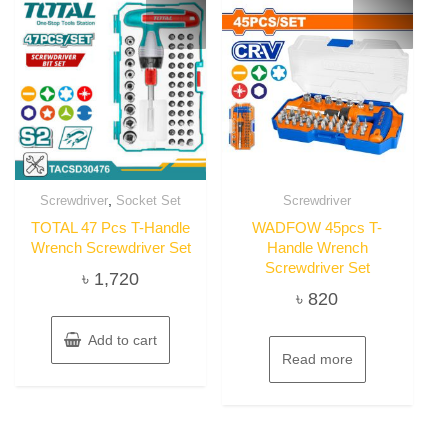
,
Screwdriver
Socket Set
Screwdriver
TOTAL 47 Pcs T-Handle
WADFOW 45pcs T-
Wrench Screwdriver Set
Handle Wrench
Screwdriver Set
৳
1,720
৳
820
Add to cart
Read more