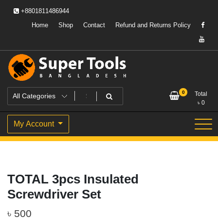
Skip
+8801811486944
to
content
Home
Shop
Contact
Refund and Returns Policy
Powering Professionals. Building Bangladesh.
Super Tools Bangladesh
0
Total
৳
0
My Account
TOTAL 3pcs Insulated
Screwdriver Set
৳
500