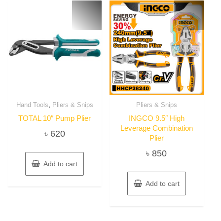
,
Hand Tools
Pliers & Snips
Pliers & Snips
TOTAL 10″ Pump Plier
INGCO 9.5″ High
Leverage Combination
৳
620
Plier
৳
850
Add to cart
Add to cart