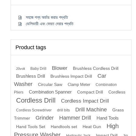
সহজে পন্য অর্ডার করার পদ্ধতি
ডেলিভারী এবং ফেরত দেয়ার পদ্ধতি
Product tags
Blower
Brushless Cordless Drill
Baby Drill
20volt
Car
Brushless Drill
Brushless Impact Drill
Washer
Circular Saw
Clamp Meter
Combination
Combination Spanner
Compact Drill
Cordless
Pliers
Cordless Drill
Cordless Impact Drill
Drill Machine
Grass
Cordless Screwdriver
drill bits
Grinder
Hammer Drill
Hand Tools
Trimmer
High
Hand Tools Set
Handtools set
Heat Gun
Pressure Washer
Impact Drill
Hydraulic Jack
Jig