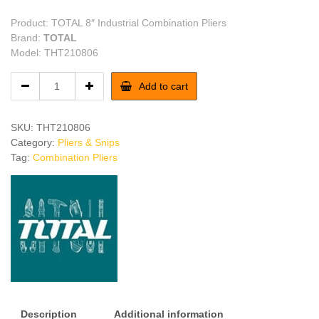
Product: TOTAL 8″ Industrial Combination Pliers
Brand:
TOTAL
Model: THT210806
TOTAL
Add to cart
8"
Industrial
Combination
SKU:
THT210806
Pliers
Category:
Pliers & Snips
quantity
Tag:
Combination Pliers
Description
Additional information