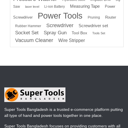
Measuring Tape
Power
Saw
Li-ion Battery
laser level
Power Tools
Screwdriver
Router
Pruning
Screwdriver
Screwdriver set
Rubber Hammer
Socket Set
Spray Gun
Tool Box
Tools Set
Vacuum Cleaner
Wire Stripper
Super Tools Bangladesh is a trusted e-commerce platform putting
all type of hand and power tools together in one place.
Super Tools Bangladesh focuses on providing customers with all