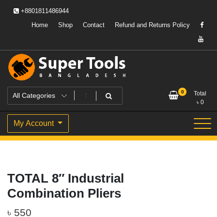
Skip
+8801811486944
to
content
Home
Shop
Contact
Refund and Returns Policy
Powering Professionals. Building Bangladesh.
Super Tools Bangladesh
0
Total
৳
0
My Account
TOTAL 8″ Industrial
Combination Pliers
৳
550