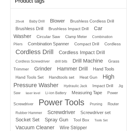
Product tags
Blower
Brushless Cordless Drill
Baby Drill
20volt
Car
Brushless Drill
Brushless Impact Drill
Washer
Circular Saw
Clamp Meter
Combination
Combination Spanner
Compact Drill
Cordless
Pliers
Cordless Drill
Cordless Impact Drill
Drill Machine
Grass
Cordless Screwdriver
drill bits
Grinder
Hammer Drill
Hand Tools
Trimmer
High
Hand Tools Set
Handtools set
Heat Gun
Pressure Washer
Impact Drill
Hydraulic Jack
Jig
Measuring Tape
Power
Saw
Li-ion Battery
laser level
Power Tools
Screwdriver
Router
Pruning
Screwdriver
Screwdriver set
Rubber Hammer
Socket Set
Spray Gun
Tool Box
Tools Set
Vacuum Cleaner
Wire Stripper