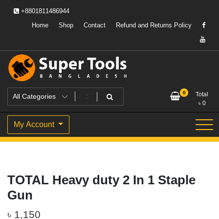
Skip
+8801811486944
to
content
Home
Shop
Contact
Refund and Returns Policy
Powering Professionals. Building Bangladesh.
Super Tools Bangladesh
0
Total
৳
0
My Account
TOTAL Heavy duty 2 In 1 Staple
Gun
৳
1,150