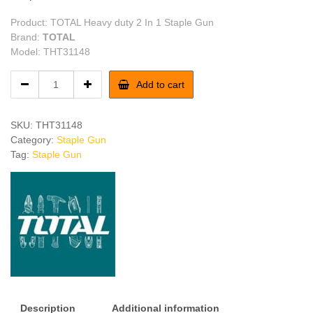
Product: TOTAL Heavy duty 2 In 1 Staple Gun
Brand:
TOTAL
Model: THT31148
TOTAL
Add to cart
Heavy
duty
2
SKU:
THT31148
In
Category:
Staple Gun
1
Tag:
Staple Gun
Staple
Gun
quantity
Description
Additional information