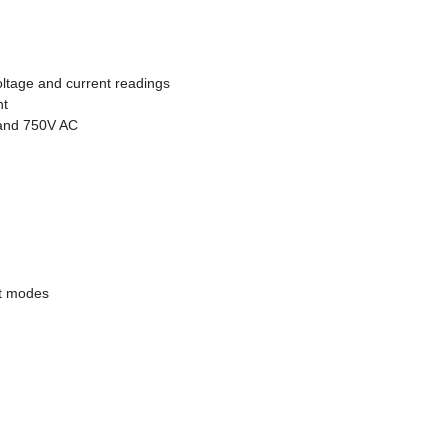
tage and current readings
ht
and 750V AC
t modes