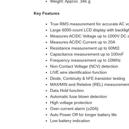
Weight: Approx. 346 g
Key Features
True RMS measurement for accurate AC vol
Large 6000-count LCD display with backlig
Measures AC/DC Voltage up to 1000V DC 
Measures AC/DC Current up to 20A
Resistance measurement up to 60MΩ
Capacitance measurement up to 100mF
Frequency measurement up to 10MHz
Non-Contact Voltage (NCV) detection
LIVE wire identification function
Diode, Continuity & hFE transistor testing
MAX/MIN and Relative (REL) measuremen
Data Hold function
Automatic fuse blown detection
High voltage protection
Over-current alarm (≥20A)
Auto Power Off for longer battery life
Low battery indication