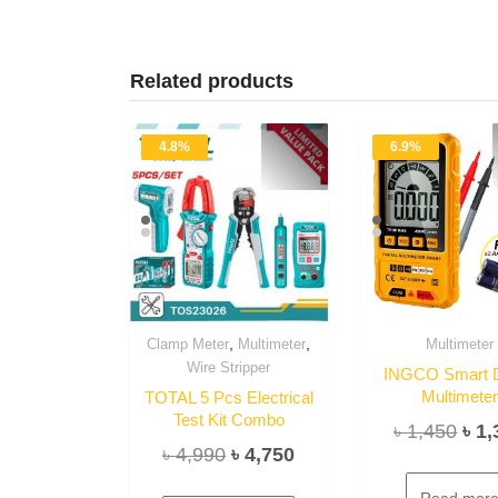
Related products
4.8%
6.9%
,
,
Clamp Meter
Multimeter
Multimeter
Wire Stripper
INGCO Smart Di
Multimete
TOTAL 5 Pcs Electrical
Test Kit Combo
Orig
৳
1,450
৳
1,
Original
Current
৳
4,990
৳
4,750
pric
price
price
was
Read mor