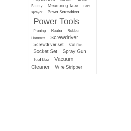
Measuring Tape
Battery
Paint
Power Screwdriver
sprayer
Power Tools
Router
Pruning
Rubber
Screwdriver
Hammer
Screwdriver set
SDS-Plus
Socket Set
Spray Gun
Vacuum
Tool Box
Cleaner
Wire Stripper