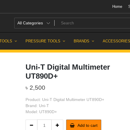
Home
sh
 TOOLS
PRESSURE TOOLS
BRANDS
ACCESSORIE
Uni-T Digital Multimeter
UT890D+
৳
2,500
Product: Uni-T Digital Multimeter UT890D+
Brand: Uni-T
Model: UT890D+
Uni-
Add to cart
T