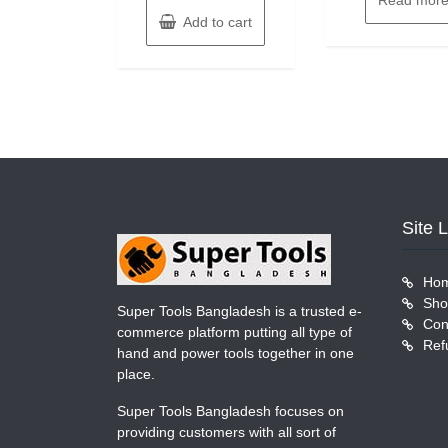
was:
is:
৳ 1,
Add to cart
৳ 4,990.
৳ 4,750.
Site 
Ho
Sho
Super Tools Bangladesh is a trusted e-
Con
commerce platform putting all type of
Ref
hand and power tools together in one
place.
Super Tools Bangladesh focuses on
providing customers with all sort of