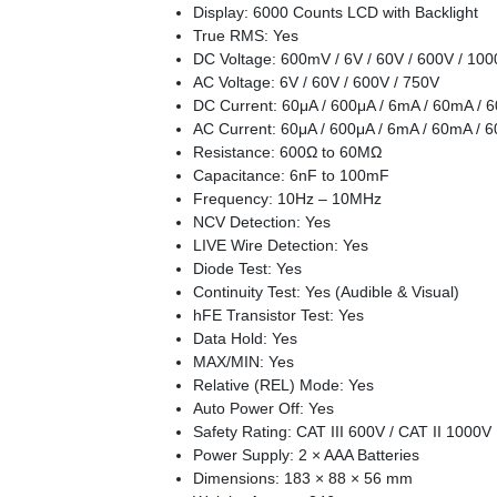
Display: 6000 Counts LCD with Backlight
True RMS: Yes
DC Voltage: 600mV / 6V / 60V / 600V / 10
AC Voltage: 6V / 60V / 600V / 750V
DC Current: 60μA / 600μA / 6mA / 60mA / 
AC Current: 60μA / 600μA / 6mA / 60mA / 
Resistance: 600Ω to 60MΩ
Capacitance: 6nF to 100mF
Frequency: 10Hz – 10MHz
NCV Detection: Yes
LIVE Wire Detection: Yes
Diode Test: Yes
Continuity Test: Yes (Audible & Visual)
hFE Transistor Test: Yes
Data Hold: Yes
MAX/MIN: Yes
Relative (REL) Mode: Yes
Auto Power Off: Yes
Safety Rating: CAT III 600V / CAT II 1000V
Power Supply: 2 × AAA Batteries
Dimensions: 183 × 88 × 56 mm