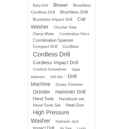
Blower
Brushless
Baby Drill
Brushless Drill
Cordless Drill
Car
Brushless Impact Drill
Washer
Circular Saw
Clamp Meter
Combination Pliers
Combination Spanner
Compact Drill
Cordless
Cordless Drill
Cordless Impact Drill
Cordless Screwdriver
Digital
Drill
drill bits
Multimeter
Machine
Grass Trimmer
Grinder
Hammer Drill
Hand Tools
Handtools set
Heat Gun
Hand Tools Set
High Pressure
Washer
Hydraulic Jack
Impact Drill
Jig Saw
Li-ion