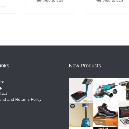
Add to cart
Add to cart
450.
৳ 1,350.
Links
New Products
me
p
tact
und and Returns Policy