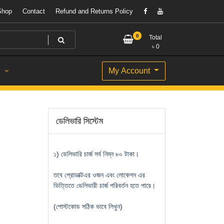
Shop
Contact
Refund and Returns Policy
0
Total
৳
0
My Account
S
ডেলিভারি সিস্টেম
১) ডেলিভারি চার্জ সর্ব নিম্ন ৮০ টাকা।
তবে প্রোডাক্টএর ওজন এবং লোকেশন এর
ভিত্তিতে ডেলিভারী চার্জ পরিবর্তন হতে পারে।
(পোস্টকোড সঠিক ভাবে লিখুন)