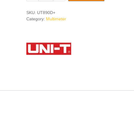
Digital
Multimeter
SKU:
UT890D+
UT890D+
Category:
Multimeter
quantity