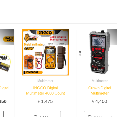
Multimeter
Multimeter
gital
INGCO Digital
Crown Digital
r
Multimeter 4000 Count
Multimeter
inal
Current
350
৳
1,475
৳
4,400
e
price
:
is:
e