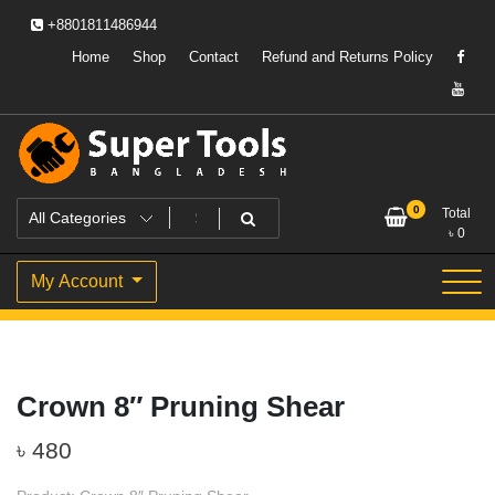
Skip
+8801811486944
to
content
Home
Shop
Contact
Refund and Returns Policy
Powering Professionals. Building Bangladesh.
Super Tools Bangladesh
0
Total
৳
0
My Account
Crown 8″ Pruning Shear
৳
480