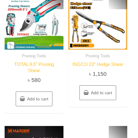
Pruning Tools
Pruning Tools
TOTAL 8.5″ Pruning
INGCO 23” Hedge Shear
Shear
৳
1,150
৳
580
Add to cart
Add to cart