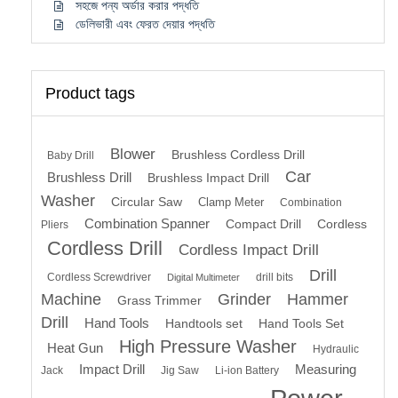
সহজে পন্য অর্ডার করার পদ্ধতি
ডেলিভারী এবং ফেরত দেয়ার পদ্ধতি
Product tags
Blower
Brushless Cordless Drill
Baby Drill
Car
Brushless Drill
Brushless Impact Drill
Washer
Circular Saw
Clamp Meter
Combination
Combination Spanner
Compact Drill
Cordless
Pliers
Cordless Drill
Cordless Impact Drill
Drill
Cordless Screwdriver
drill bits
Digital Multimeter
Machine
Grinder
Hammer
Grass Trimmer
Drill
Hand Tools
Handtools set
Hand Tools Set
High Pressure Washer
Heat Gun
Hydraulic
Impact Drill
Measuring
Jack
Jig Saw
Li-ion Battery