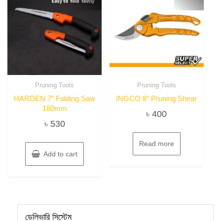
Pruning Tools
Pruning Tools
HARDEN 7” Folding Saw
INGCO 8″ Pruning Shear
180mm
৳
400
৳
530
Read more
Add to cart
ডেলিভারি সিস্টেম