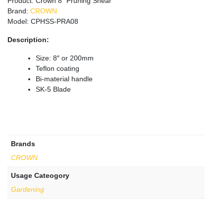
Product: Crown 8″ Pruning Shear
Brand:
CROWN
Model: CPHSS-PRA08
Description:
Size: 8″ or 200mm
Teflon coating
Bi-material handle
SK-5 Blade
Brands
CROWN
Usage Cateogory
Gardening