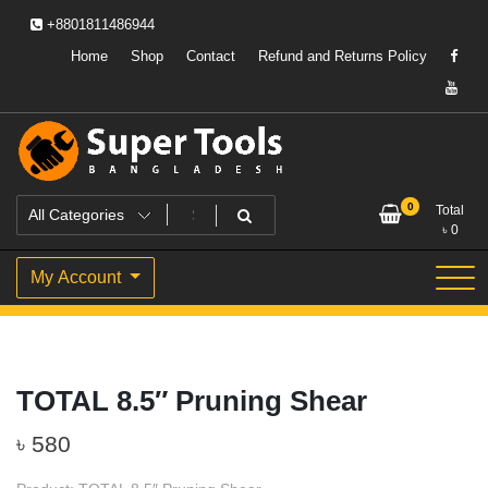
Skip
+8801811486944
to
content
Home
Shop
Contact
Refund and Returns Policy
Powering Professionals. Building Bangladesh.
Super Tools Bangladesh
0
Total
৳
0
My Account
TOTAL 8.5″ Pruning Shear
৳
580