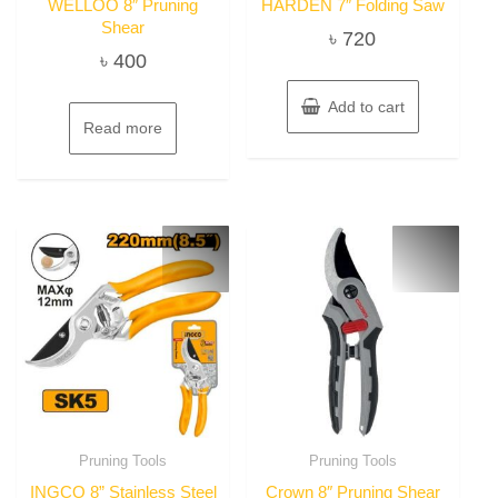
WELLOO 8″ Pruning
HARDEN 7″ Folding Saw
Shear
৳
720
৳
400
Add to cart
Read more
Pruning Tools
Pruning Tools
INGCO 8” Stainless Steel
Crown 8″ Pruning Shear