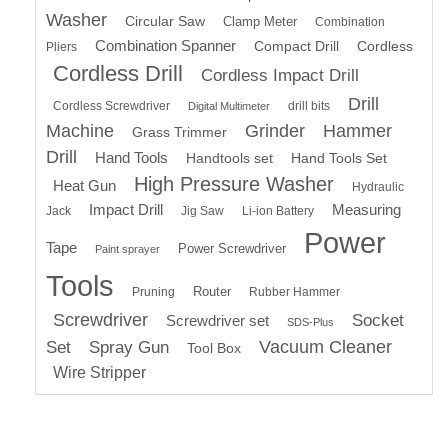
Washer
Circular Saw
Clamp Meter
Combination
Combination Spanner
Compact Drill
Cordless
Pliers
Cordless Drill
Cordless Impact Drill
Drill
Cordless Screwdriver
drill bits
Digital Multimeter
Machine
Grinder
Hammer
Grass Trimmer
Drill
Hand Tools
Handtools set
Hand Tools Set
High Pressure Washer
Heat Gun
Hydraulic
Impact Drill
Measuring
Jack
Jig Saw
Li-ion Battery
Power
Tape
Power Screwdriver
Paint sprayer
Tools
Router
Pruning
Rubber Hammer
Screwdriver
Socket
Screwdriver set
SDS-Plus
Vacuum Cleaner
Set
Spray Gun
Tool Box
Wire Stripper