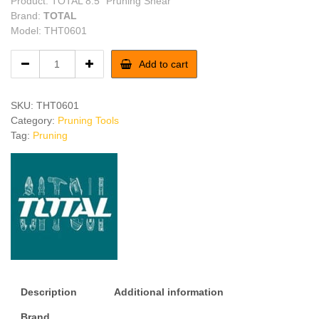
Product: TOTAL 8.5″ Pruning Shear
Brand:
TOTAL
Model: THT0601
TOTAL
Add to cart
8.5"
Pruning
Shear
SKU:
THT0601
quantity
Category:
Pruning Tools
Tag:
Pruning
Description
Additional information
Brand