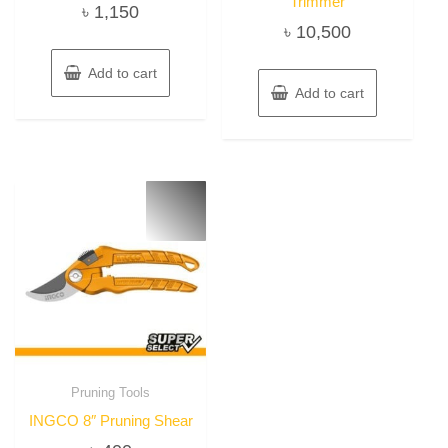
Trimmer
৳
1,150
৳
10,500
Add to cart
Add to cart
Pruning Tools
INGCO 8″ Pruning Shear