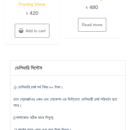
Pruning Shear
৳
480
৳
420
Read more
Add to cart
ডেলিভারি সিস্টেম
১) ডেলিভারি চার্জ সর্ব নিম্ন ৮০ টাকা।
তবে প্রোডাক্টএর ওজন এবং লোকেশন এর ভিত্তিতে ডেলিভারী চার্জ পরিবর্তন হতে
পারে।
(পোস্টকোড সঠিক ভাবে লিখুন)
২) পার্সেল হাতে পেয়ে চেক করে টাকা দিবেন।