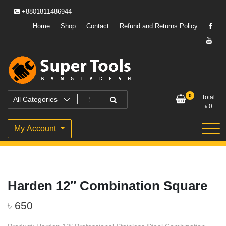
Skip
+8801811486944
to
content
Home
Shop
Contact
Refund and Returns Policy
Powering Professionals. Building Bangladesh.
Super Tools Bangladesh
0
Total
৳
0
My Account
Harden 12″ Combination Square
৳
650