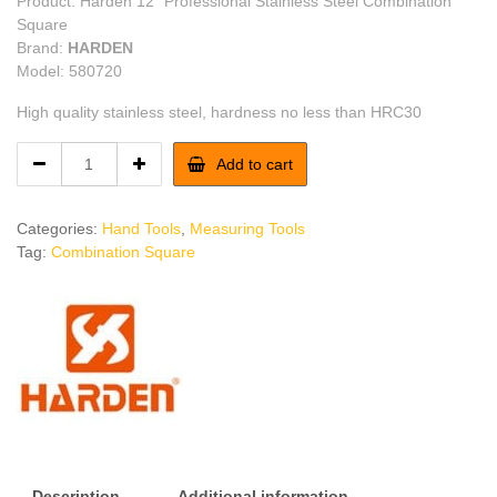
Product: Harden 12″ Professional Stainless Steel Combination
Square
Brand:
HARDEN
Model: 580720
High quality stainless steel, hardness no less than HRC30
Harden
Add to cart
12"
Combination
Square
Categories:
Hand Tools
,
Measuring Tools
quantity
Tag:
Combination Square
Description
Additional information