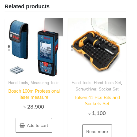
Related products
,
,
,
Hand Tools
Measuring Tools
Hand Tools
Hand Tools Set
,
Screwdriver
Socket Set
Bosch 100m Professional
laser measure
Tolsen 41 Pcs Bits and
Sockets Set
৳
28,900
৳
1,100
Add to cart
Read more