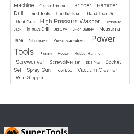
Machine
Grinder
Hammer
Grass Trimmer
Drill
Hand Tools
Handtools set
Hand Tools Set
High Pressure Washer
Heat Gun
Hydraulic
Impact Drill
Measuring
Jack
Jig Saw
Li-ion Battery
Power
Tape
Power Screwdriver
Paint sprayer
Tools
Router
Pruning
Rubber Hammer
Screwdriver
Socket
Screwdriver set
SDS-Plus
Vacuum Cleaner
Set
Spray Gun
Tool Box
Wire Stripper