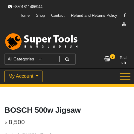
Skip
+8801811486944
to
content
Home
Shop
Contact
Refund and Returns Policy
Powering Professionals. Building Bangladesh.
Super Tools Bangladesh
0
Total
৳
0
My Account
BOSCH 500w Jigsaw
৳
8,500