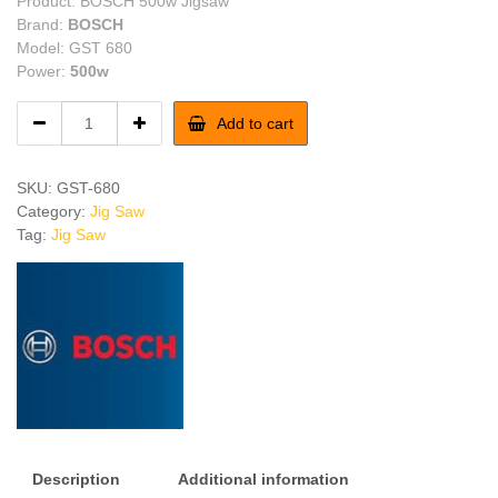
Product: BOSCH 500w Jigsaw
Brand:
BOSCH
Model: GST 680
Power:
500w
BOSCH
Add to cart
500w
Jigsaw
quantity
SKU:
GST-680
Category:
Jig Saw
Tag:
Jig Saw
Description
Additional information