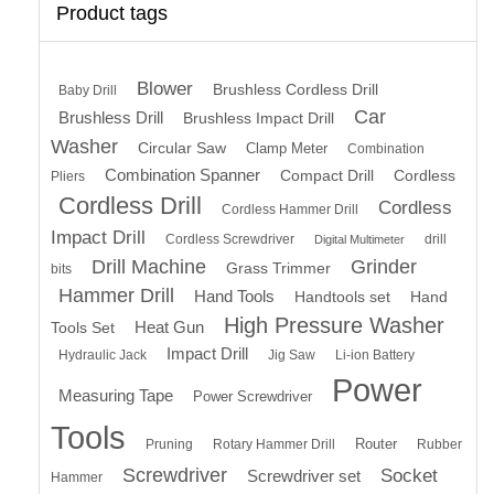
Product tags
Blower
Brushless Cordless Drill
Baby Drill
Car
Brushless Drill
Brushless Impact Drill
Washer
Circular Saw
Clamp Meter
Combination
Combination Spanner
Compact Drill
Cordless
Pliers
Cordless Drill
Cordless
Cordless Hammer Drill
Impact Drill
Cordless Screwdriver
drill
Digital Multimeter
Drill Machine
Grinder
Grass Trimmer
bits
Hammer Drill
Hand Tools
Handtools set
Hand
High Pressure Washer
Heat Gun
Tools Set
Impact Drill
Hydraulic Jack
Jig Saw
Li-ion Battery
Power
Measuring Tape
Power Screwdriver
Tools
Router
Pruning
Rotary Hammer Drill
Rubber
Screwdriver
Socket
Screwdriver set
Hammer