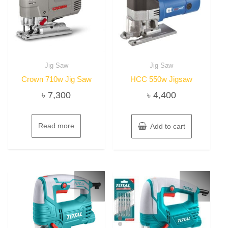
Jig Saw
Jig Saw
Crown 710w Jig Saw
HCC 550w Jigsaw
৳
7,300
৳
4,400
Read more
Add to cart