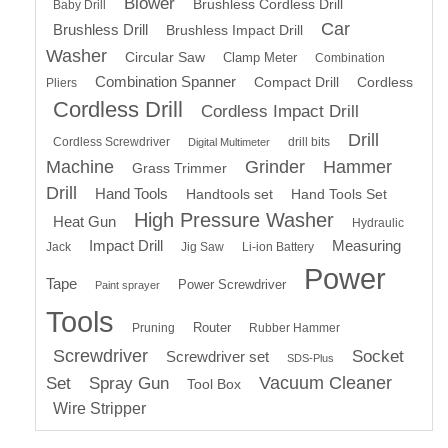
Blower
Brushless Cordless Drill
Baby Drill
Car
Brushless Drill
Brushless Impact Drill
Washer
Circular Saw
Clamp Meter
Combination
Combination Spanner
Compact Drill
Cordless
Pliers
Cordless Drill
Cordless Impact Drill
Drill
Cordless Screwdriver
drill bits
Digital Multimeter
Machine
Grinder
Hammer
Grass Trimmer
Drill
Hand Tools
Handtools set
Hand Tools Set
High Pressure Washer
Heat Gun
Hydraulic
Impact Drill
Measuring
Jack
Jig Saw
Li-ion Battery
Power
Tape
Power Screwdriver
Paint sprayer
Tools
Router
Pruning
Rubber Hammer
Screwdriver
Socket
Screwdriver set
SDS-Plus
Vacuum Cleaner
Set
Spray Gun
Tool Box
Wire Stripper