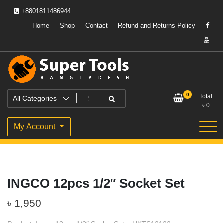
Skip
+8801811486944
to
content
Home
Shop
Contact
Refund and Returns Policy
Powering Professionals. Building Bangladesh.
Super Tools Bangladesh
0
Total
৳
0
My Account
INGCO 12pcs 1/2″ Socket Set
৳
1,950