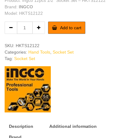
Product: Ingco 12pcs 1/2″ Socket Set – HKTS12122
Brand:
INGCO
Model: HKTS12122
INGCO
Add to cart
12pcs
1/2″
Socket
SKU:
HKTS12122
Set
Categories:
Hand Tools
,
Socket Set
quantity
Tag:
Socket Set
Description
Additional information
Brand