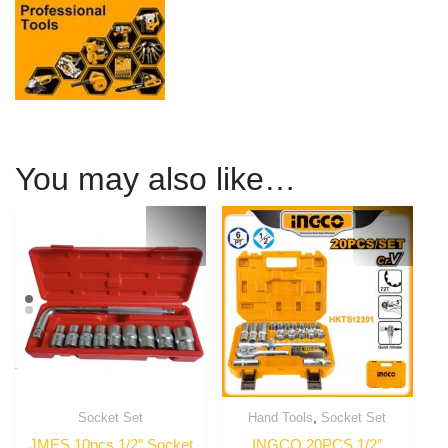
You may also like…
,
Socket Set
Hand Tools
Socket Set
JMES 10pcs 1/2″ Socket
INGCO 20PCS 1/2″